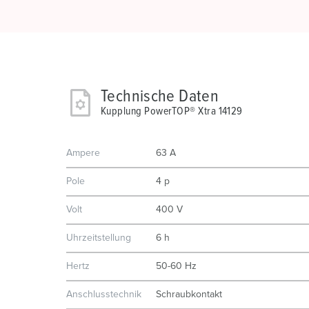
Technische Daten
Kupplung PowerTOP® Xtra 14129
Ampere
63 A
Pole
4 p
Volt
400 V
Uhrzeitstellung
6 h
Hertz
50-60 Hz
Anschlusstechnik
Schraubkontakt