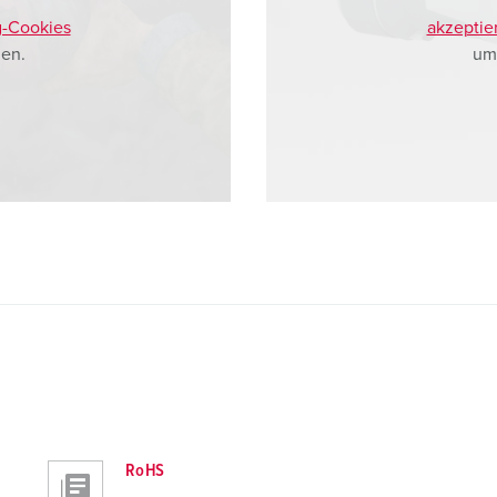
g-Cookies
akzeptie
en.
um
RoHS