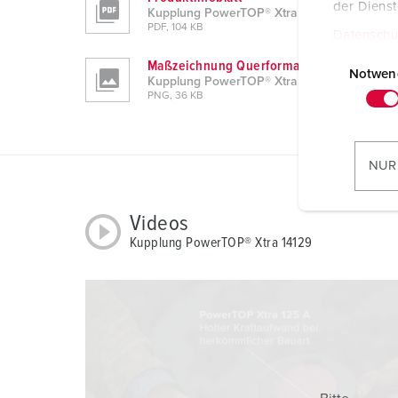
der Diens
Kupplung PowerTOP® Xtra 14129
PDF, 104 KB
Datenschu
E
Maßzeichnung Querformat
i
Notwen
Kupplung PowerTOP® Xtra 14129
n
PNG, 36 KB
w
i
l
NUR
l
i
Videos
g
Kupplung PowerTOP® Xtra 14129
u
n
g
s
a
u
s
w