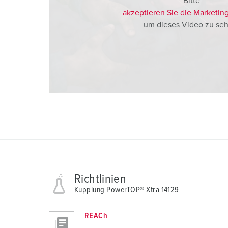
Bitte
a
akzeptieren Sie die Marketin
h
um dieses Video zu seh
l
Richtlinien
Kupplung PowerTOP® Xtra 14129
REACh