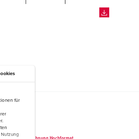
ookies
ionen für
rer
r.
aten
r Nutzung
Maßzeichnung Hochformat