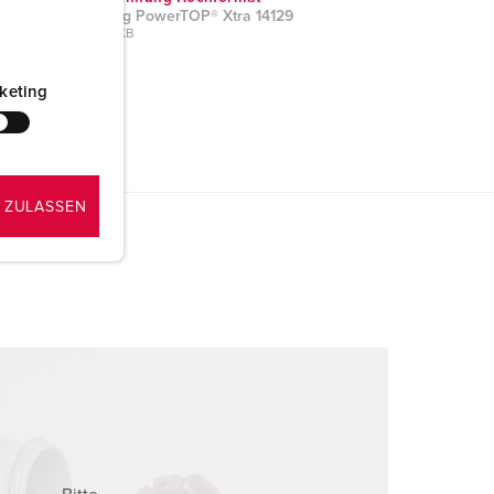
Kupplung PowerTOP® Xtra 14129
PNG, 36 KB
keting
 ZULASSEN