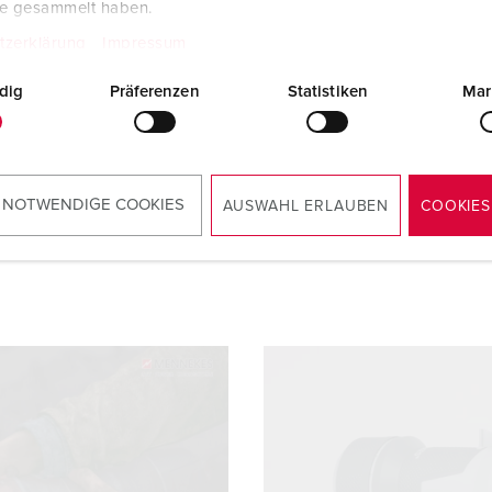
te gesammelt haben.
Kupplung PowerTOP® Xtra 14129
PDF, 1 MB
tzerklärung
Impressum
dig
Präferenzen
Statistiken
Mar
 NOTWENDIGE COOKIES
AUSWAHL ERLAUBEN
COOKIES