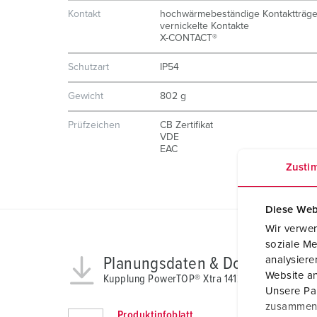
Kontakt
hochwärmebeständige Kontaktträge
vernickelte Kontakte
X-CONTACT®
Schutzart
IP54
Gewicht
802 g
Prüfzeichen
CB Zertifikat
VDE
EAC
Zusti
Diese Web
Wir verwen
soziale Me
Planungsdaten & Downloads
analysier
Website an
Kupplung PowerTOP® Xtra 14129
Unsere Par
zusammen, 
Produktinfoblatt