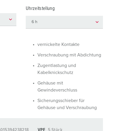
euerwehr und Katastrophenschutz
lossar
Uhrzeitstellung
ür Kühlcontainer
ideos
amping
kte
M
vernickelte Kontakte
eranstaltungstechnik
Verschraubung mit Abdichtung
Zugentlastung und
Kabelknickschutz
Gehäuse mit
Gewindeverschluss
Sicherungsschieber für
Gehäuse und Verschraubung
4015394238218
VPE
5 Stück