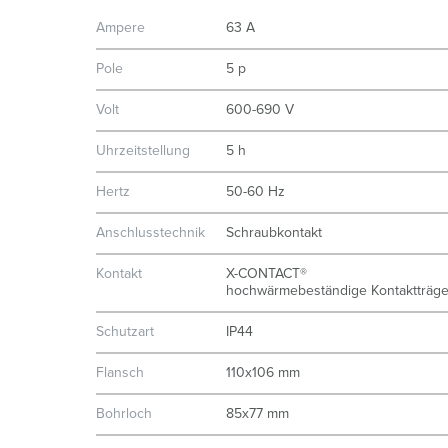
Ampere
63 A
Pole
5 p
Volt
600-690 V
Uhrzeitstellung
5 h
Hertz
50-60 Hz
Anschlusstechnik
Schraubkontakt
Kontakt
X-CONTACT®
hochwärmebeständige Kontaktträge
Schutzart
IP44
Flansch
110x106 mm
Bohrloch
85x77 mm