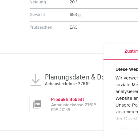
Neigung
20 °
Gewicht
653 g
Prüfzeichen
EAC
Zusti
Diese Web
Planungsdaten & Downloads
Wir verwen
Anbausteckdose 2761P
soziale Me
analysier
Website an
Produktinfoblatt
Unsere Par
Anbausteckdose 2761P
PDF, 217 KB
zusammen, 
der Diens
Datenschu
E