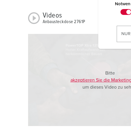
i
Notwen
n
Videos
w
Anbausteckdose 2761P
i
l
NUR
l
i
g
u
n
Bitte
g
akzeptieren Sie die Marketin
s
um dieses Video zu seh
a
u
s
w
a
h
l