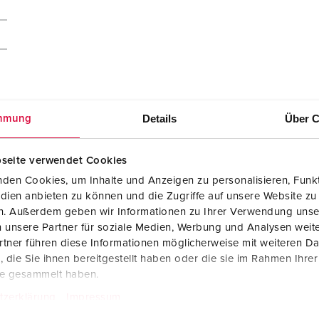
Details
Über C
mmung
seite verwendet Cookies
den Cookies, um Inhalte und Anzeigen zu personalisieren, Funkt
dien anbieten zu können und die Zugriffe auf unsere Website zu
en. Außerdem geben wir Informationen zu Ihrer Verwendung unse
 unsere Partner für soziale Medien, Werbung und Analysen weite
Maßzeichnung Hochformat
tner führen diese Informationen möglicherweise mit weiteren D
Anbausteckdose 2761P
PNG, 42 KB
die Sie ihnen bereitgestellt haben oder die sie im Rahmen Ihre
te gesammelt haben.
tzerklärung
Impressum