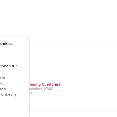
ookies
ionen für
rer
r.
Maßzeichnung Querformat
aten
Anbausteckdose 2761P
PNG, 44 KB
r Nutzung