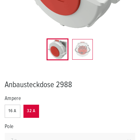
Anbausteckdose 2988
Ampere
16 A
32 A
Pole