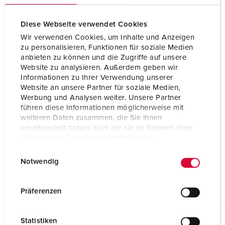
Diese Webseite verwendet Cookies
Wir verwenden Cookies, um Inhalte und Anzeigen
zu personalisieren, Funktionen für soziale Medien
anbieten zu können und die Zugriffe auf unsere
Website zu analysieren. Außerdem geben wir
Informationen zu Ihrer Verwendung unserer
Website an unsere Partner für soziale Medien,
Werbung und Analysen weiter. Unsere Partner
führen diese Informationen möglicherweise mit
weiteren Daten zusammen, die Sie ihnen
bereitgestellt haben oder die sie im Rahmen Ihrer
Nutzung der Dienste gesammelt haben.
E
Datenschutzerklärung
Impressum
Notwendig
i
n
w
Präferenzen
i
l
Statistiken