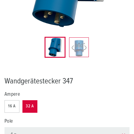
Wandgerätestecker 347
Ampere
16 A
32 A
Pole