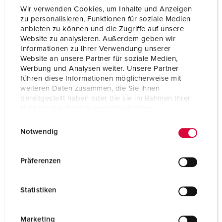
Wir verwenden Cookies, um Inhalte und Anzeigen
Schutzart
IP44
zu personalisieren, Funktionen für soziale Medien
anbieten zu können und die Zugriffe auf unsere
Gewicht
351 g
Website zu analysieren. Außerdem geben wir
Informationen zu Ihrer Verwendung unserer
Prüfzeichen
EAC
Website an unsere Partner für soziale Medien,
CQC
Werbung und Analysen weiter. Unsere Partner
führen diese Informationen möglicherweise mit
weiteren Daten zusammen, die Sie ihnen
bereitgestellt haben oder die sie im Rahmen Ihrer
Nutzung der Dienste gesammelt haben.
E
Datenschutzerklärung
Impressum
Notwendig
i
n
w
Präferenzen
i
l
Statistiken
l
i
g
Marketing