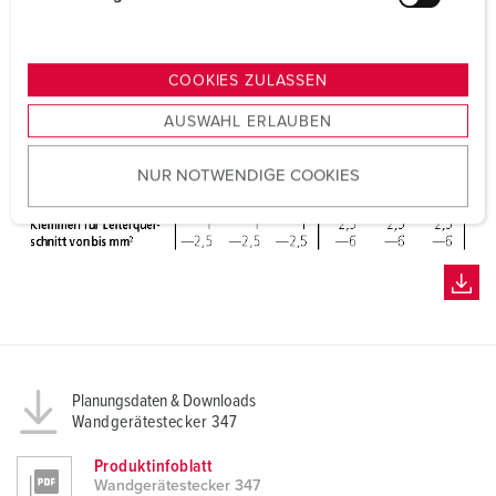
u
n
g
COOKIES ZULASSEN
s
AUSWAHL ERLAUBEN
a
u
NUR NOTWENDIGE COOKIES
s
w
a
h
l
Planungsdaten & Downloads
Wandgerätestecker 347
Produktinfoblatt
Wandgerätestecker 347