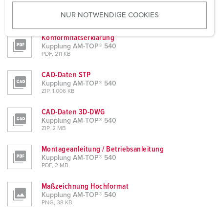
Produktinfoblatt
u
Kupplung AM-TOP® 540
NUR NOTWENDIGE COOKIES
s
PDF, 109 KB
w
Konformitätserklärung
a
Kupplung AM-TOP® 540
h
PDF, 211 KB
l
CAD-Daten STP
Kupplung AM-TOP® 540
ZIP, 1,006 KB
CAD-Daten 3D-DWG
Kupplung AM-TOP® 540
ZIP, 2 MB
Montageanleitung / Betriebsanleitung
Kupplung AM-TOP® 540
PDF, 2 MB
Maßzeichnung Hochformat
Kupplung AM-TOP® 540
PNG, 38 KB