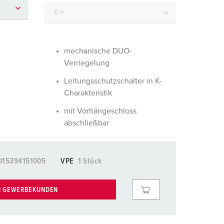
euerwehr und Katastrophenschutz
lossar
ür Kühlcontainer
ideos
amping
mechanische DUO-
Verriegelung
kte
M
Leitungsschutzschalter in K-
eranstaltungstechnik
Charakteristik
mit Vorhängeschloss
abschließbar
015394151005
VPE
1 Stück
R GEWERBEKUNDEN