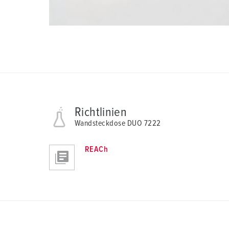
h
l
Richtlinien
Wandsteckdose DUO 7222
REACh