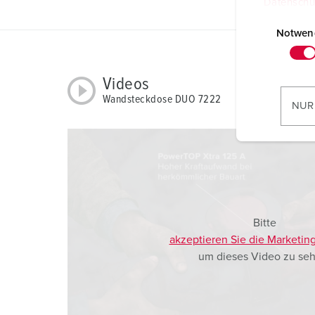
Datenschu
E
i
Notwen
n
w
Videos
i
Wandsteckdose DUO 7222
l
NUR
l
i
g
u
n
g
s
Bitte
a
akzeptieren Sie die Marketin
u
um dieses Video zu seh
s
w
a