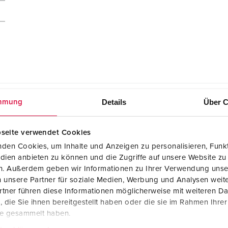
Details
Über C
mmung
seite verwendet Cookies
den Cookies, um Inhalte und Anzeigen zu personalisieren, Funkt
dien anbieten zu können und die Zugriffe auf unsere Website zu
CAD-Daten STP
en. Außerdem geben wir Informationen zu Ihrer Verwendung unse
Wandsteckdose DUO 7222
ZIP, 1 MB
 unsere Partner für soziale Medien, Werbung und Analysen weite
tner führen diese Informationen möglicherweise mit weiteren D
Maßzeichnung Querformat
die Sie ihnen bereitgestellt haben oder die sie im Rahmen Ihre
Wandsteckdose DUO 7222
te gesammelt haben.
PNG, 62 KB