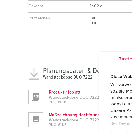
Gewicht
4402 g
Prüfzeichen
EAC
CQC
Zusti
Planungsdaten & Downloads
Diese Web
Wandsteckdose DUO 7222
Wir verwen
soziale Me
Produktinfoblatt
Wandsteckdose DUO 7222
analysier
PDF, 99 KB
Website an
Unsere Par
Maßzeichnung Hochformat
zusammen, 
Wandsteckdose DUO 7222
der Diens
PNG, 61 KB