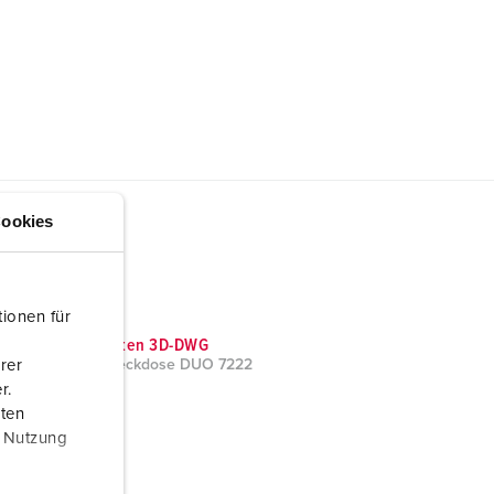
ookies
ionen für
CAD-Daten 3D-DWG
rer
Wandsteckdose DUO 7222
ZIP, 5 MB
r.
aten
r Nutzung