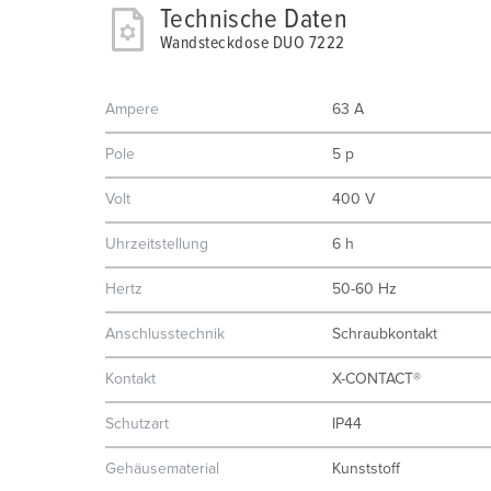
Technische Daten
Wandsteckdose DUO 7222
Ampere
63 A
Pole
5 p
Volt
400 V
Uhrzeitstellung
6 h
Hertz
50-60 Hz
Anschlusstechnik
Schraubkontakt
Kontakt
X-CONTACT®
Schutzart
IP44
Gehäusematerial
Kunststoff