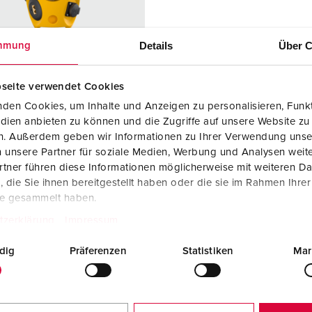
Kombinationen
Bergbau
Internationale Standards
F
G
Steckvorrichtungen internationaler Standards
Industrielle Anwendungen
SCHUKO®
F
V
Details
Über C
mmung
Daten- / Netzwerktechnik
Messen und Events
Kleinspannung
C
seite verwendet Cookies
Produkte mit erweiterten Ausführungen und Ergänzungsprodu
Tunnel und Bahnhöfe
T
den Cookies, um Inhalte und Anzeigen zu personalisieren, Funkt
ellnr. 94554GE
dien anbieten zu können und die Zugriffe auf unsere Website zu
Zubehör
Feuerwehr und Katastrophenschutz
V
en. Außerdem geben wir Informationen zu Ihrer Verwendung unse
sematerial
Kunststoff
 unsere Partner für soziale Medien, Werbung und Analysen weite
Werften und Häfen
zart
IP20
tner führen diese Informationen möglicherweise mit weiteren D
die Sie ihnen bereitgestellt haben oder die sie im Rahmen Ihre
KO®
3
te gesammelt haben.
steckdosen
1 RJ45-2-fach-
tzerklärung
Impressum
Datenanschlus
sdose Cat.6,
dig
Präferenzen
Statistiken
Mar
8/8