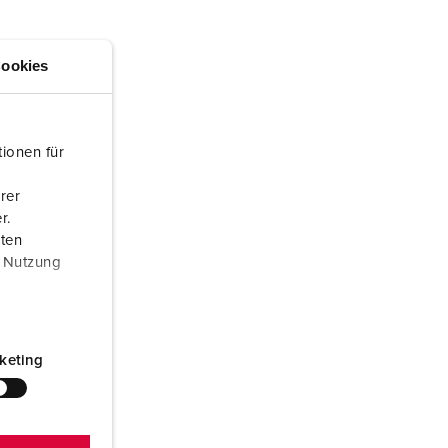
euerwehr und Katastrophenschutz
lossar
ür Kühlcontainer
ideos
ookies
amping
kte
M
ionen für
eranstaltungstechnik
rer
r.
aten
r Nutzung
keting