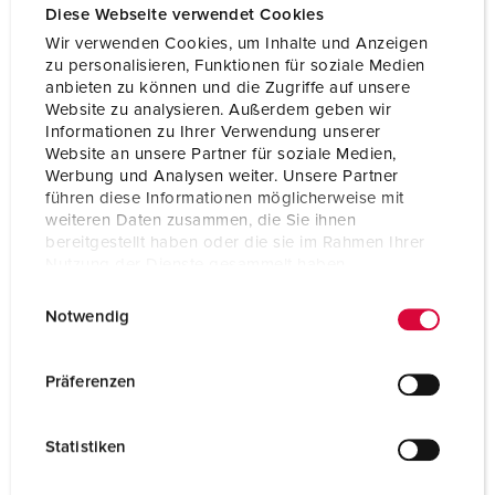
Diese Webseite verwendet Cookies
Wir verwenden Cookies, um Inhalte und Anzeigen
zu personalisieren, Funktionen für soziale Medien
anbieten zu können und die Zugriffe auf unsere
Website zu analysieren. Außerdem geben wir
Informationen zu Ihrer Verwendung unserer
Website an unsere Partner für soziale Medien,
Werbung und Analysen weiter. Unsere Partner
führen diese Informationen möglicherweise mit
weiteren Daten zusammen, die Sie ihnen
bereitgestellt haben oder die sie im Rahmen Ihrer
Nutzung der Dienste gesammelt haben.
E
Datenschutzerklärung
Impressum
Notwendig
i
Bestellnr. 94550SI
n
Gehäusematerial
Kunststoff
w
Präferenzen
i
Schutzart
IP44
l
Statistiken
CEE 16 A, 5 p, 400 V
1
l
i