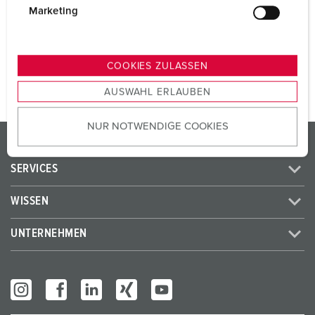
SCHUKO®
3
g
Marketing
u
n
ZUM ARTIKEL
g
COOKIES ZULASSEN
s
AUSWAHL ERLAUBEN
a
u
NUR NOTWENDIGE COOKIES
s
PRODUKTE / LÖSUNGEN
w
a
SERVICES
h
l
WISSEN
UNTERNEHMEN