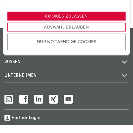
n
g
COOKIES ZULASSEN
s
AUSWAHL ERLAUBEN
a
PRODUKTE / LÖSUNGEN
u
NUR NOTWENDIGE COOKIES
s
SERVICES
w
a
WISSEN
h
l
UNTERNEHMEN
Partner Login