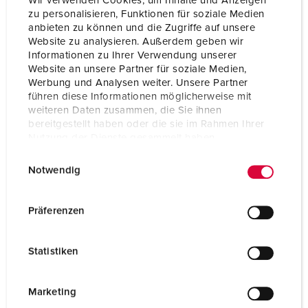
Wir verwenden Cookies, um Inhalte und Anzeigen
zu personalisieren, Funktionen für soziale Medien
anbieten zu können und die Zugriffe auf unsere
Website zu analysieren. Außerdem geben wir
Informationen zu Ihrer Verwendung unserer
Website an unsere Partner für soziale Medien,
Werbung und Analysen weiter. Unsere Partner
führen diese Informationen möglicherweise mit
weiteren Daten zusammen, die Sie ihnen
bereitgestellt haben oder die sie im Rahmen Ihrer
Nutzung der Dienste gesammelt haben.
E
Datenschutzerklärung
Impressum
Notwendig
i
n
w
Bestellnr. 6105250
Präferenzen
i
Gehäusematerial
Metall
l
Statistiken
Schutzart
IP43
l
i
g
Marketing
ZUM ARTIKEL
u