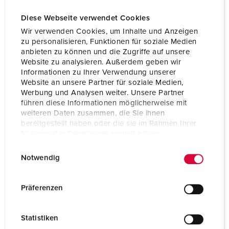
Diese Webseite verwendet Cookies
Wir verwenden Cookies, um Inhalte und Anzeigen
zu personalisieren, Funktionen für soziale Medien
anbieten zu können und die Zugriffe auf unsere
Website zu analysieren. Außerdem geben wir
Informationen zu Ihrer Verwendung unserer
Website an unsere Partner für soziale Medien,
Werbung und Analysen weiter. Unsere Partner
führen diese Informationen möglicherweise mit
weiteren Daten zusammen, die Sie ihnen
bereitgestellt haben oder die sie im Rahmen Ihrer
Nutzung der Dienste gesammelt haben.
E
Datenschutzerklärung
Impressum
Bestellnr. 930027
Notwendig
i
Gehäusematerial
Kunststoff, hohe
n
Chemikalienbeständigke
w
Präferenzen
it / AMELAN
i
l
Schutzart
IP67
Statistiken
l