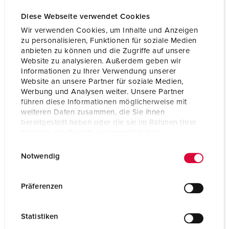
Diese Webseite verwendet Cookies
Wir verwenden Cookies, um Inhalte und Anzeigen
zu personalisieren, Funktionen für soziale Medien
anbieten zu können und die Zugriffe auf unsere
Website zu analysieren. Außerdem geben wir
Informationen zu Ihrer Verwendung unserer
Website an unsere Partner für soziale Medien,
Werbung und Analysen weiter. Unsere Partner
führen diese Informationen möglicherweise mit
weiteren Daten zusammen, die Sie ihnen
bereitgestellt haben oder die sie im Rahmen Ihrer
Nutzung der Dienste gesammelt haben.
E
Datenschutzerklärung
Impressum
Bestellnr. 930011
Notwendig
i
Gehäusematerial
Kunststoff
n
w
Präferenzen
Schutzart
IP44
i
l
CEE 16 A, 5 p, 400 V
1
Statistiken
l