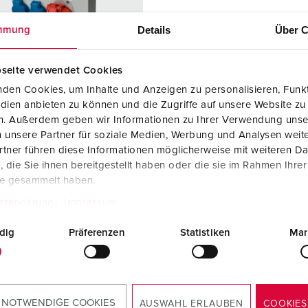
Kombinationen
Bergbau
Internationale Standards
F
G
Details
Über C
mmung
Steckvorrichtungen internationaler Standards
Industrielle Anwendungen
SCHUKO®
F
V
Daten- / Netzwerktechnik
Messen und Events
Kleinspannung
C
seite verwendet Cookies
den Cookies, um Inhalte und Anzeigen zu personalisieren, Funkt
Produkte mit erweiterten Ausführungen und Ergänzungsprodu
Tunnel und Bahnhöfe
T
dien anbieten zu können und die Zugriffe auf unsere Website zu
llnr. 920015
en. Außerdem geben wir Informationen zu Ihrer Verwendung unse
Zubehör
Feuerwehr und Katastrophenschutz
V
 unsere Partner für soziale Medien, Werbung und Analysen weite
sematerial
Kunststoff
tner führen diese Informationen möglicherweise mit weiteren D
Werften und Häfen
zart
IP44
die Sie ihnen bereitgestellt haben oder die sie im Rahmen Ihre
te gesammelt haben.
2 A, 5 p,
1
tzerklärung
Impressum
KO®
2
dig
Präferenzen
Statistiken
Mar
ZUM ARTIKEL
 NOTWENDIGE COOKIES
AUSWAHL ERLAUBEN
COOKIES