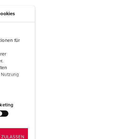
euerwehr und Katastrophenschutz
lossar
ookies
ür Kühlcontainer
ideos
amping
ionen für
kte
M
rer
eranstaltungstechnik
r.
aten
r Nutzung
keting
 ZULASSEN