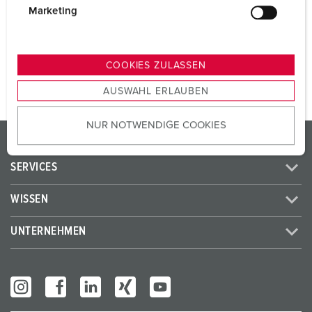
SCHUKO®
2
g
Marketing
u
n
ZUM ARTIKEL
g
COOKIES ZULASSEN
s
AUSWAHL ERLAUBEN
a
u
NUR NOTWENDIGE COOKIES
s
PRODUKTE / LÖSUNGEN
w
a
SERVICES
h
l
WISSEN
UNTERNEHMEN