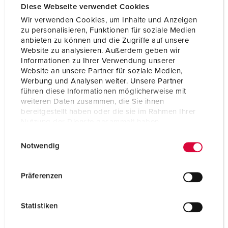
Diese Webseite verwendet Cookies
Wir verwenden Cookies, um Inhalte und Anzeigen
zu personalisieren, Funktionen für soziale Medien
anbieten zu können und die Zugriffe auf unsere
Website zu analysieren. Außerdem geben wir
Informationen zu Ihrer Verwendung unserer
Website an unsere Partner für soziale Medien,
Werbung und Analysen weiter. Unsere Partner
führen diese Informationen möglicherweise mit
weiteren Daten zusammen, die Sie ihnen
bereitgestellt haben oder die sie im Rahmen Ihrer
Nutzung der Dienste gesammelt haben.
E
Datenschutzerklärung
Impressum
Notwendig
i
Bestellnr. 920004
n
Gehäusematerial
Kunststoff
w
Präferenzen
i
Schutzart
IP44
l
Statistiken
CEE 16 A, 5 p, 400 V
1
l
i