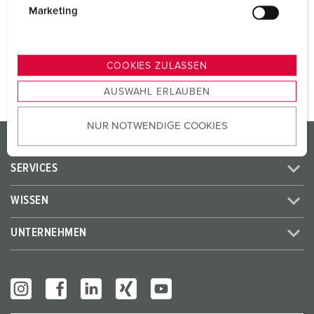
SCHUKO®
3
g
Marketing
u
n
ZUM ARTIKEL
g
COOKIES ZULASSEN
s
AUSWAHL ERLAUBEN
a
u
NUR NOTWENDIGE COOKIES
s
PRODUKTE / LÖSUNGEN
w
a
SERVICES
h
l
WISSEN
UNTERNEHMEN