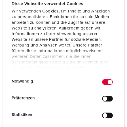
Diese Webseite verwendet Cookies
Wir verwenden Cookies, um Inhalte und Anzeigen
zu personalisieren, Funktionen für soziale Medien
anbieten zu können und die Zugriffe auf unsere
Website zu analysieren. Außerdem geben wir
Informationen zu Ihrer Verwendung unserer
Website an unsere Partner für soziale Medien,
Werbung und Analysen weiter. Unsere Partner
führen diese Informationen möglicherweise mit
weiteren Daten zusammen, die Sie ihnen
bereitgestellt haben oder die sie im Rahmen Ihrer
Nutzung der Dienste gesammelt haben.
E
Datenschutzerklärung
Impressum
Notwendig
i
Bestellnr. 94556GE
n
Gehäusematerial
Kunststoff
w
Präferenzen
i
Schutzart
IP44
l
Statistiken
CEE 16 A, 5 p, 400 V
1
l
i