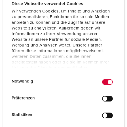
Diese Webseite verwendet Cookies
Wir verwenden Cookies, um Inhalte und Anzeigen
zu personalisieren, Funktionen für soziale Medien
anbieten zu können und die Zugriffe auf unsere
Website zu analysieren. Außerdem geben wir
Informationen zu Ihrer Verwendung unserer
Website an unsere Partner für soziale Medien,
Werbung und Analysen weiter. Unsere Partner
führen diese Informationen möglicherweise mit
weiteren Daten zusammen, die Sie ihnen
bereitgestellt haben oder die sie im Rahmen Ihrer
Nutzung der Dienste gesammelt haben.
E
Datenschutzerklärung
Impressum
Notwendig
i
Bestellnr. 920035
n
Gehäusematerial
Kunststoff
w
Präferenzen
i
Schutzart
IP44
l
Statistiken
CEE 16 A, 5 p, 400 V
1
l
i