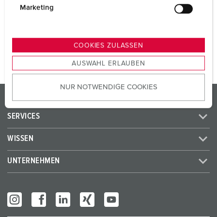
SCHUKO®
2
g
Marketing
u
n
ZUM ARTIKEL
g
COOKIES ZULASSEN
s
AUSWAHL ERLAUBEN
a
u
NUR NOTWENDIGE COOKIES
s
PRODUKTE / LÖSUNGEN
w
a
SERVICES
h
l
WISSEN
UNTERNEHMEN