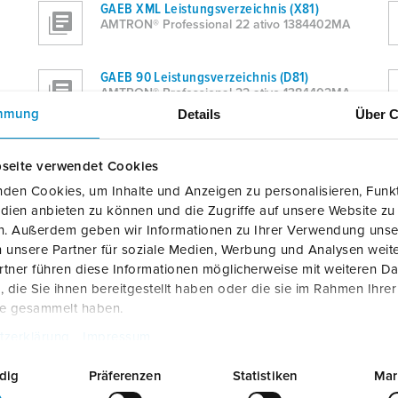
GAEB XML Leistungsverzeichnis (X81)
AMTRON® Professional 22 ativo 1384402MA
GAEB 90 Leistungsverzeichnis (D81)
AMTRON® Professional 22 ativo 1384402MA
Details
Über C
mmung
ÖNORM Kostenschätzung-LV
AMTRON® Professional 22 ativo 1384402MA
seite verwendet Cookies
den Cookies, um Inhalte und Anzeigen zu personalisieren, Funkt
dien anbieten zu können und die Zugriffe auf unsere Website zu
Excel
en. Außerdem geben wir Informationen zu Ihrer Verwendung unse
AMTRON® Professional 22 ativo 1384402MA
 unsere Partner für soziale Medien, Werbung und Analysen weite
tner führen diese Informationen möglicherweise mit weiteren D
Formatierter Text (.rtf)
die Sie ihnen bereitgestellt haben oder die sie im Rahmen Ihre
AMTRON® Professional 22 ativo 1384402MA
te gesammelt haben.
tzerklärung
Impressum
dig
Präferenzen
Statistiken
Mar