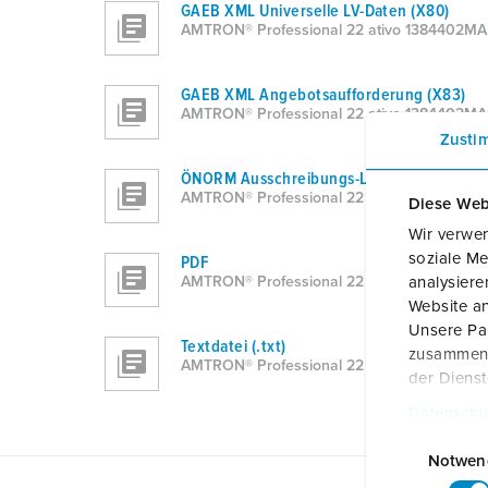
GAEB XML Universelle LV-Daten (X80)
AMTRON® Professional 22 ativo 1384402MA
GAEB XML Angebotsaufforderung (X83)
AMTRON® Professional 22 ativo 1384402MA
Zusti
ÖNORM Ausschreibungs-LV
AMTRON® Professional 22 ativo 1384402MA
Diese Web
Wir verwen
soziale Me
PDF
analysier
AMTRON® Professional 22 ativo 1384402MA
Website an
Unsere Par
Textdatei (.txt)
zusammen, 
AMTRON® Professional 22 ativo 1384402MA
der Diens
Datenschu
E
i
Notwen
n