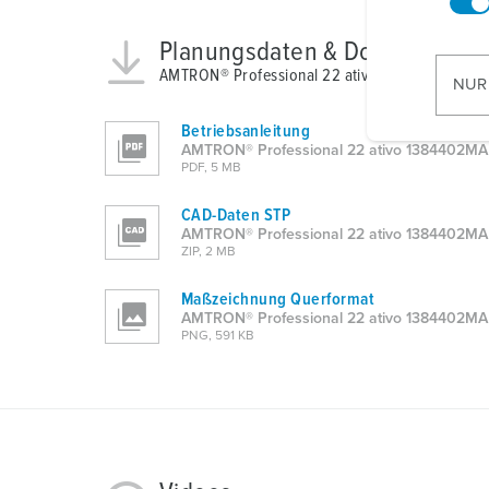
w
Planungsdaten & Downloads
i
AMTRON® Professional 22 ativo 1384402MA
l
NUR
l
i
Betriebsanleitung
AMTRON® Professional 22 ativo 1384402MA
g
PDF, 5 MB
u
n
CAD-Daten STP
g
AMTRON® Professional 22 ativo 1384402MA
ZIP, 2 MB
s
a
Maßzeichnung Querformat
u
AMTRON® Professional 22 ativo 1384402MA
PNG, 591 KB
s
w
a
h
l