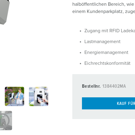
Ladekabel
halböffentlichen Bereich, wie
einem Kundenparkplatz, zugesc
MENNEKES Partner werden
Zubehör
Installateur finden
Zugang mit RFID Ladeka
Lastmanagement
Energiemanagement
Eichrechtskonformität
Bestellnr.
1384402MA
KAUF FÜ