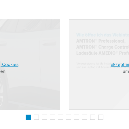
g-Cookies
akzeptie
en.
um