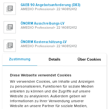
GAEB 90 Angebotsanforderung (D83)
AMEDIO Professional+ 22 140812412
ÖNORM Ausschreibungs-LV
AMEDIO Professional+ 22 140812412
ÖNORM Kostenschätzung-LV
AMEDIO Professional+ 22 140812412
Details
Über Cookies
Zustimmung
DATANORM 5
AMEDIO Professional+ 22 140812412
Diese Webseite verwendet Cookies
PDF
Wir verwenden Cookies, um Inhalte und Anzeigen
AMEDIO Professional+ 22 140812412
zu personalisieren, Funktionen für soziale Medien
anbieten zu können und die Zugriffe auf unsere
Website zu analysieren. Außerdem geben wir
Excel
Informationen zu Ihrer Verwendung unserer
AMEDIO Professional+ 22 140812412
Website an unsere Partner für soziale Medien,