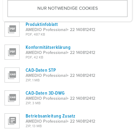
Betriebsanleitung
u
AMEDIO Professional+ 22 140812412
NUR NOTWENDIGE COOKIES
s
PDF, 6 MB
w
a
Produktinfoblatt
AMEDIO Professional+ 22 140812412
h
PDF, 487 KB
l
Konformitätserklärung
AMEDIO Professional+ 22 140812412
PDF, 42 KB
CAD-Daten STP
AMEDIO Professional+ 22 140812412
ZIP, 1 MB
CAD-Daten 3D-DWG
AMEDIO Professional+ 22 140812412
ZIP, 3 MB
Betriebsanleitung Zusatz
AMEDIO Professional+ 22 140812412
ZIP, 13 MB