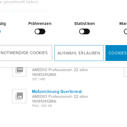
te gesammelt haben.
tzerklärung
Impressum
dig
Präferenzen
Statistiken
Mar
Betriebsanleitung
AMEDIO Professional+ 22 ativo
140812412MA
 NOTWENDIGE COOKIES
PDF, 6 MB
AUSWAHL ERLAUBEN
COOKIES
CAD-Daten STP
AMEDIO Professional+ 22 ativo
140812412MA
ZIP, 1 MB
Maßzeichnung Querformat
AMEDIO Professional+ 22 ativo
140812412MA
PNG, 395 KB