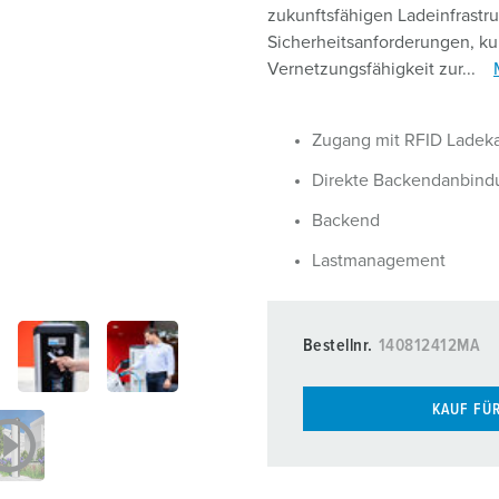
Ladekabel
zukunftsfähigen Ladeinfrastr
Sicherheitsanforderungen, k
MENNEKES Partner werden
Zubehör
Vernetzungsfähigkeit zur...
Installateur finden
Zugang mit RFID Ladeka
Direkte Backendanbind
Backend
Lastmanagement
Bestellnr.
140812412MA
KAUF FÜ