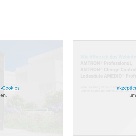
g-Cookies
akzeptie
en.
um