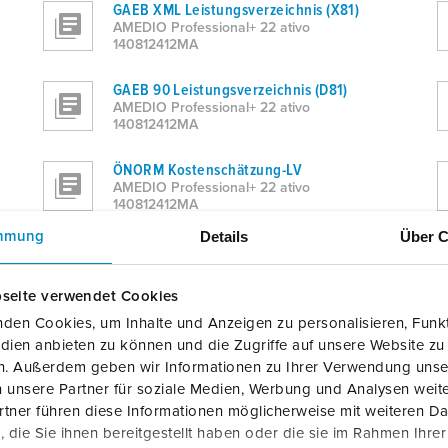
GAEB XML Leistungsverzeichnis (X81)
AMEDIO Professional+ 22 ativo
140812412MA
GAEB 90 Leistungsverzeichnis (D81)
AMEDIO Professional+ 22 ativo
140812412MA
ÖNORM Kostenschätzung-LV
AMEDIO Professional+ 22 ativo
140812412MA
Details
Über C
mmung
Excel
AMEDIO Professional+ 22 ativo
140812412MA
seite verwendet Cookies
den Cookies, um Inhalte und Anzeigen zu personalisieren, Funkt
Formatierter Text (.rtf)
dien anbieten zu können und die Zugriffe auf unsere Website zu
AMEDIO Professional+ 22 ativo
140812412MA
en. Außerdem geben wir Informationen zu Ihrer Verwendung unse
 unsere Partner für soziale Medien, Werbung und Analysen weite
tner führen diese Informationen möglicherweise mit weiteren D
die Sie ihnen bereitgestellt haben oder die sie im Rahmen Ihre