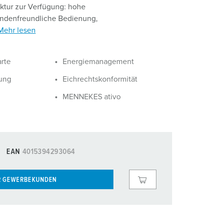
uktur zur Verfügung: hohe
undenfreundliche Bedienung,
Mehr lesen
rte
Energiemanagement
ung
Eichrechtskonformität
MENNEKES ativo
EAN
4015394293064
R GEWERBEKUNDEN