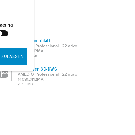
keting
Produktinfoblatt
AMEDIO Professional+ 22 ativo
140812412MA
PDF, 487 KB
 ZULASSEN
CAD-Daten 3D-DWG
AMEDIO Professional+ 22 ativo
140812412MA
ZIP, 3 MB