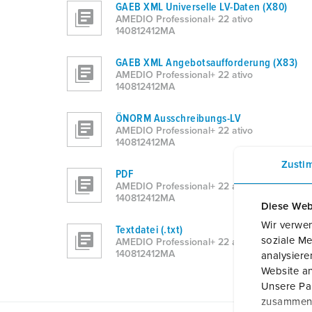
GAEB XML Universelle LV-Daten (X80)
AMEDIO Professional+ 22 ativo
140812412MA
GAEB XML Angebotsaufforderung (X83)
AMEDIO Professional+ 22 ativo
140812412MA
ÖNORM Ausschreibungs-LV
AMEDIO Professional+ 22 ativo
140812412MA
Zusti
PDF
AMEDIO Professional+ 22 ativo
140812412MA
Diese Web
Wir verwen
Textdatei (.txt)
soziale Me
AMEDIO Professional+ 22 ativo
140812412MA
analysier
Website an
Unsere Par
zusammen, 