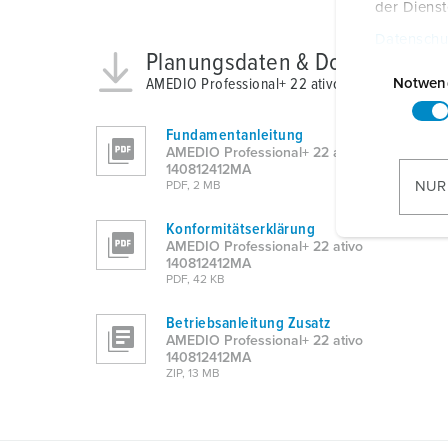
der Diens
Datenschu
Planungsdaten & Downloads
E
i
AMEDIO Professional+ 22 ativo 140812412MA
Notwen
n
w
Fundamentanleitung
AMEDIO Professional+ 22 ativo
i
140812412MA
l
NUR
PDF, 2 MB
l
i
Konformitätserklärung
AMEDIO Professional+ 22 ativo
g
140812412MA
u
PDF, 42 KB
n
Betriebsanleitung Zusatz
g
AMEDIO Professional+ 22 ativo
s
140812412MA
a
ZIP, 13 MB
u
s
w