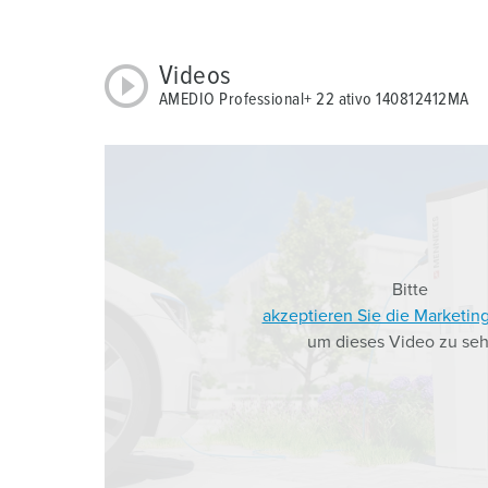
a
h
Videos
l
AMEDIO Professional+ 22 ativo 140812412MA
Bitte
akzeptieren Sie die Marketin
um dieses Video zu seh