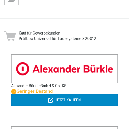
l
Kauf für Gewerbekunden
Prüfbox Universal für Ladesysteme 320012
Alexander Bürkle GmbH & Co. KG
Geringer Bestand
JETZT KAUFEN