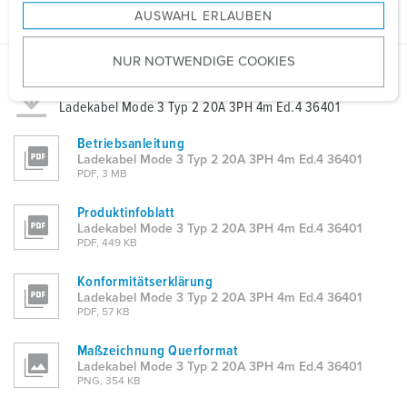
AUSWAHL ERLAUBEN
a
u
NUR NOTWENDIGE COOKIES
s
w
Planungsdaten & Downloads
a
Ladekabel Mode 3 Typ 2 20A 3PH 4m Ed.4 36401
h
Betriebsanleitung
l
Ladekabel Mode 3 Typ 2 20A 3PH 4m Ed.4 36401
PDF, 3 MB
Produktinfoblatt
Ladekabel Mode 3 Typ 2 20A 3PH 4m Ed.4 36401
PDF, 449 KB
Konformitätserklärung
Ladekabel Mode 3 Typ 2 20A 3PH 4m Ed.4 36401
PDF, 57 KB
Maßzeichnung Querformat
Ladekabel Mode 3 Typ 2 20A 3PH 4m Ed.4 36401
PNG, 354 KB