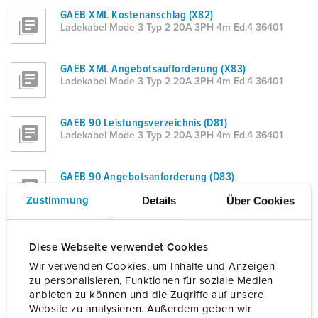
GAEB XML Kostenanschlag (X82)
Ladekabel Mode 3 Typ 2 20A 3PH 4m Ed.4 36401
GAEB XML Angebotsaufforderung (X83)
Ladekabel Mode 3 Typ 2 20A 3PH 4m Ed.4 36401
GAEB 90 Leistungsverzeichnis (D81)
Ladekabel Mode 3 Typ 2 20A 3PH 4m Ed.4 36401
GAEB 90 Angebotsanforderung (D83)
Ladekabel Mode 3 Typ 2 20A 3PH 4m Ed.4 36401
Details
Über Cookies
Zustimmung
ÖNORM Ausschreibungs-LV
Ladekabel Mode 3 Typ 2 20A 3PH 4m Ed.4 36401
Diese Webseite verwendet Cookies
Wir verwenden Cookies, um Inhalte und Anzeigen
zu personalisieren, Funktionen für soziale Medien
ÖNORM Kostenschätzung-LV
anbieten zu können und die Zugriffe auf unsere
Ladekabel Mode 3 Typ 2 20A 3PH 4m Ed.4 36401
Website zu analysieren. Außerdem geben wir