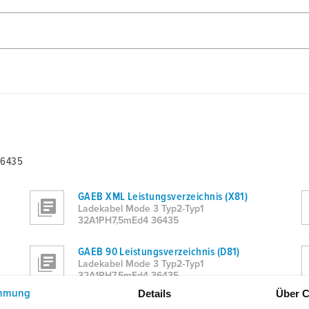
36435
GAEB XML Leistungsverzeichnis (X81)
Ladekabel Mode 3 Typ2-Typ1
32A1PH7,5mEd4 36435
GAEB 90 Leistungsverzeichnis (D81)
Ladekabel Mode 3 Typ2-Typ1
32A1PH7,5mEd4 36435
Details
Über C
mmung
ÖNORM Kostenschätzung-LV