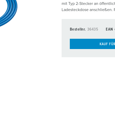
Ladekabel
mit Typ 2-Stecker an öffentli
Ladesteckdose anschließen. R
MENNEKES Partner werden
Zubehör
Installateur finden
Bestellnr.
36435
EAN
KAUF FÜ