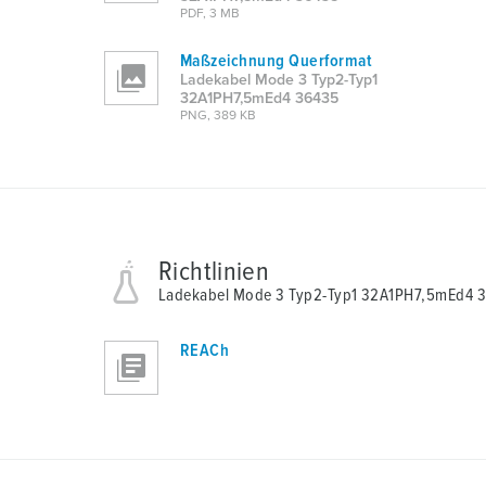
PDF, 3 MB
u
n
Maßzeichnung Querformat
g
Ladekabel Mode 3 Typ2-Typ1
s
32A1PH7,5mEd4 36435
PNG, 389 KB
a
u
s
w
a
h
Richtlinien
l
Ladekabel Mode 3 Typ2-Typ1 32A1PH7,5mEd4 
REACh