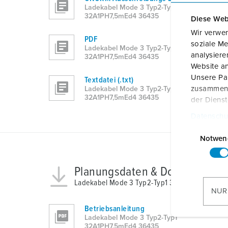
Ladekabel Mode 3 Typ2-Typ1
32A1PH7,5mEd4 36435
Diese Web
Wir verwen
PDF
soziale Me
Ladekabel Mode 3 Typ2-Typ1
analysier
32A1PH7,5mEd4 36435
Website an
Unsere Par
Textdatei (.txt)
zusammen, 
Ladekabel Mode 3 Typ2-Typ1
32A1PH7,5mEd4 36435
der Diens
Datenschu
E
i
Notwen
n
w
Planungsdaten & Downloads
i
Ladekabel Mode 3 Typ2-Typ1 32A1PH7,5mEd4 
l
NUR
l
Betriebsanleitung
i
Ladekabel Mode 3 Typ2-Typ1
g
32A1PH7,5mEd4 36435