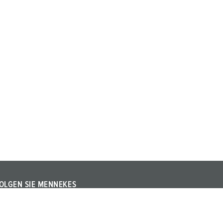
OLGEN SIE MENNEKES
olgen Sie uns auf Instagram, Facebook, LinkedIn oder
ouTube!