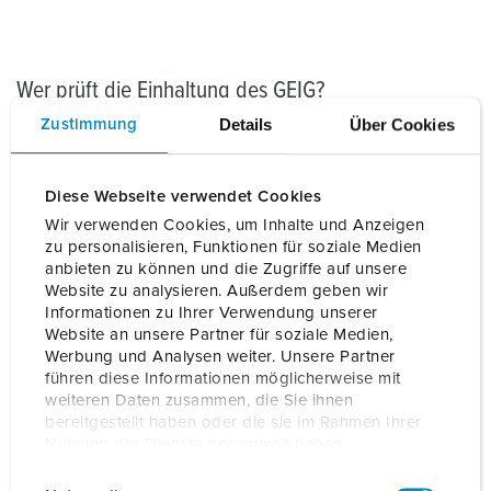
Wer prüft die Einhaltung des GEIG?
Details
Über Cookies
Zustimmung
Die Einhaltung des GEIG wird von den zuständigen
Bauaufsichtsbehörden der Bundesländer sowie weiteren
Verwaltungsbehörden wie den Bezirksregierungen
Diese Webseite verwendet Cookies
kontrolliert. Bauanträge, Dokumentationen und Nachweise
Wir verwenden Cookies, um Inhalte und Anzeigen
müssen den Anforderungen des GEIG entsprechen.
zu personalisieren, Funktionen für soziale Medien
anbieten zu können und die Zugriffe auf unsere
Website zu analysieren. Außerdem geben wir
Informationen zu Ihrer Verwendung unserer
Website an unsere Partner für soziale Medien,
Was sind die Konsequenzen bei Nichteinhaltung
Werbung und Analysen weiter. Unsere Partner
des Gesetzes?
führen diese Informationen möglicherweise mit
weiteren Daten zusammen, die Sie ihnen
bereitgestellt haben oder die sie im Rahmen Ihrer
Bei Nichteinhaltung der Gesetzesvorgaben können
Nutzung der Dienste gesammelt haben.
Bußgelder bis zu einer Höhe von 10.000 Euro verhängt
werden.
E
Datenschutzerklärung
Impressum