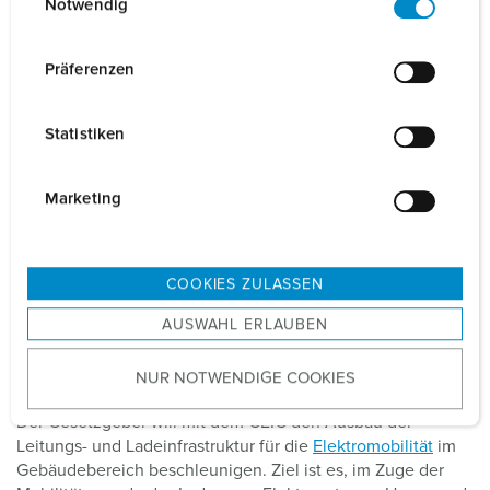
Notwendig
i
n
w
Präferenzen
i
l
Statistiken
l
i
g
Marketing
u
n
g
COOKIES ZULASSEN
s
AUSWAHL ERLAUBEN
a
u
Wie fördert das GEIG die Elektromobilität?
NUR NOTWENDIGE COOKIES
s
w
Der Gesetzgeber will mit dem GEIG den Ausbau der
a
Leitungs- und Ladeinfrastruktur für die
Elektromobilität
im
h
Gebäudebereich beschleunigen. Ziel ist es, im Zuge der
l