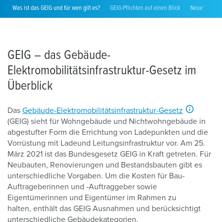
Was ist das GEIG und für wen gilt es?
GEIG-Pflichten auf einen Blick
Neue Vorgab
GEIG – das Gebäude-
Elektromobilitätsinfrastruktur-Gesetz im
Überblick
Das
Gebäude-Elektromobilitätsinfrastruktur-Gesetz
(GEIG) sieht für Wohngebäude und Nichtwohngebäude in
abgestufter Form die Errichtung von Ladepunkten und die
Vorrüstung mit Ladeund Leitungsinfrastruktur vor. Am 25.
März 2021 ist das Bundesgesetz GEIG in Kraft getreten. Für
Neubauten, Renovierungen und Bestandsbauten gibt es
unterschiedliche Vorgaben. Um die Kosten für Bau-
Auftrageberinnen und -Auftraggeber sowie
Eigentümerinnen und Eigentümer im Rahmen zu
halten, enthält das GEIG Ausnahmen und berücksichtigt
unterschiedliche Gebäudekategorien.