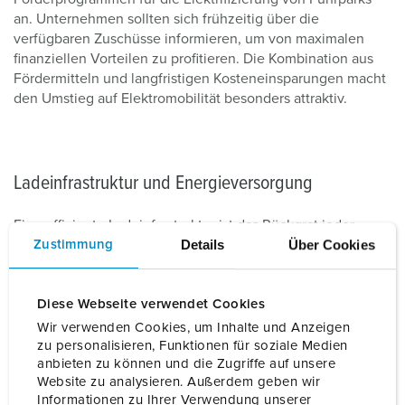
an. Unternehmen sollten sich frühzeitig über die
verfügbaren Zuschüsse informieren, um von maximalen
finanziellen Vorteilen zu profitieren. Die Kombination aus
Fördermitteln und langfristigen Kosteneinsparungen macht
den Umstieg auf Elektromobilität besonders attraktiv.
Ladeinfrastruktur und Energieversorgung
Eine effiziente Ladeinfrastruktur ist das Rückgrat jeder
Details
Über Cookies
Zustimmung
Elektroflotte. Unternehmen sollten daher auch den Bedarf
an Ladepunkten präzise planen. Wichtige Fragen sind
hierbei unter anderem:
Diese Webseite verwendet Cookies
Wie viele Fahrzeuge müssen gleichzeitig laden?
Wir verwenden Cookies, um Inhalte und Anzeigen
zu personalisieren, Funktionen für soziale Medien
Welche Ladestationen sind für den Fuhrpark am
anbieten zu können und die Zugriffe auf unsere
besten geeignet?
Website zu analysieren. Außerdem geben wir
Informationen zu Ihrer Verwendung unserer
Welche Ladeleistung wird benötigt, um den täglichen