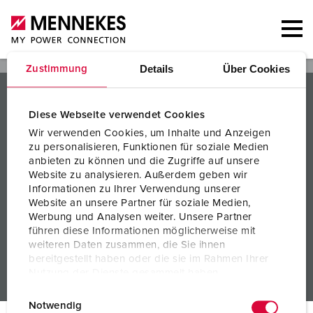
Details
Über Cookies
Zustimmung
PRODUKTE / LÖSUNGEN
Diese Webseite verwendet Cookies
SERVICES
Wir verwenden Cookies, um Inhalte und Anzeigen
zu personalisieren, Funktionen für soziale Medien
WISSEN
anbieten zu können und die Zugriffe auf unsere
Website zu analysieren. Außerdem geben wir
UNTERNEHMEN
Informationen zu Ihrer Verwendung unserer
Website an unsere Partner für soziale Medien,
Werbung und Analysen weiter. Unsere Partner
führen diese Informationen möglicherweise mit
weiteren Daten zusammen, die Sie ihnen
bereitgestellt haben oder die sie im Rahmen Ihrer
Nutzung der Dienste gesammelt haben.
Partner Login
E
Datenschutzerklärung
Impressum
Notwendig
i