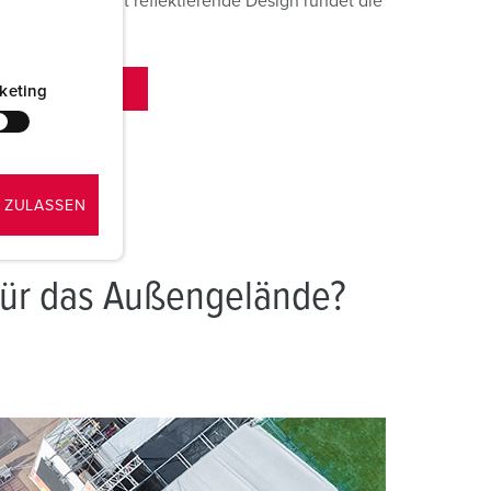
 schwarze, nicht reflektierende Design rundet die
keting
RTEILER
 ZULASSEN
 für das Außengelände?