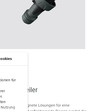
ookies
ionen für
ile Verteiler
rer
r.
aten
ler bieten geeignete Lösungen für eine
r Nutzung