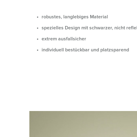
Steckvorrichtungen mit Schutztülle
REACh
Verbände, Initiativen und Sponsorings
PRCD - Mobiler Personenschutz
RoHS
Joint Venture „chargecloud“
robustes, langlebiges Material
spezielles Design mit schwarzer, nicht refl
Steckdosenkombinationen
EDIFACT
extrem ausfallsicher
X-CONTACT®
individuell bestückbar und platzsparend