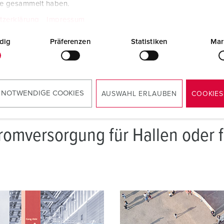
ausfallsichere Stromversorgung der Eventtechnik. Das
te gesammelt haben.
Produkte passend ab:
tzerklärung
Impressum
dig
Präferenzen
Statistiken
Mar
STECKDOSENKOMBINATIONEN UND MOBILE VE
 NOTWENDIGE COOKIES
AUSWAHL ERLAUBEN
COOKIES
tromversorgung für Hallen oder