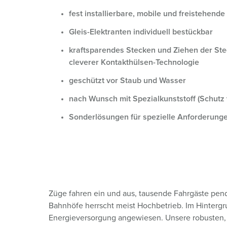
Steckvorrichtungen mit Schutztülle
REACh
Verbände, Initiativen und Sponsorings
fest installierbare, mobile und freistehend
PRCD - Mobiler Personenschutz
RoHS
Joint Venture „chargecloud“
Gleis-Elektranten individuell bestückbar
Steckdosenkombinationen
EDIFACT
kraftsparendes Stecken und Ziehen der St
cleverer Kontakthülsen-Technologie
X-CONTACT®
geschützt vor Staub und Wasser
nach Wunsch mit Spezialkunststoff (Schutz 
Sonderlösungen für spezielle Anforderung
Züge fahren ein und aus, tausende Fahrgäste pe
Bahnhöfe herrscht meist Hochbetrieb. Im Hintergrun
Energieversorgung angewiesen. Unsere robusten, s