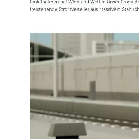
funktionieren bei Wind und Wetter. Unser Produktpo
freistehende Stromverteiler aus massivem Stahlroh