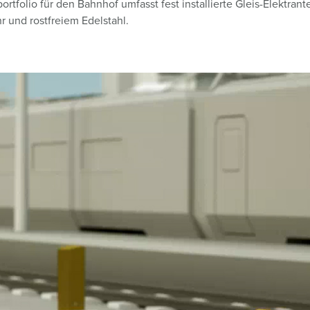
rtfolio für den Bahnhof umfasst fest installierte Gleis-Elektran
r und rostfreiem Edelstahl.