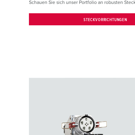
Schauen Sie sich unser Portfolio an robusten Stec
a
h
STECKVORRICHTUNGEN
l