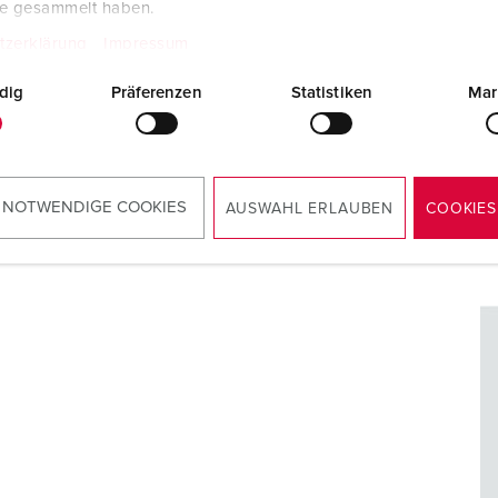
te gesammelt haben.
Unsere induviduell bestückbaren AMAXX® Elektranten
Einhaltung eines straffen Zeitplanes einhalten zu kö
tzerklärung
Impressum
dig
Präferenzen
Statistiken
Mar
AMAXX® ELEKTRANTEN
 NOTWENDIGE COOKIES
AUSWAHL ERLAUBEN
COOKIES