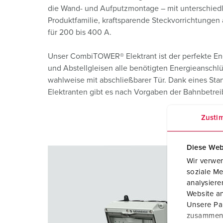
die Wand- und Aufputzmontage – mit unterschiedl
Produktfamilie, kraftsparende Steckvorrichtungen
für 200 bis 400 A.
Unser CombiTOWER® Elektrant ist der perfekte Ene
und Abstellgleisen alle benötigten Energieanschl
wahlweise mit abschließbarer Tür. Dank eines Sta
Elektranten gibt es nach Vorgaben der Bahnbetreib
Zusti
Diese Web
Wir verwen
soziale Me
analysier
Website an
Unsere Par
zusammen, 