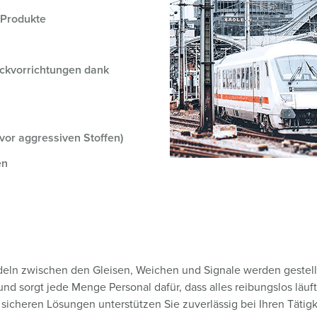
Kombinationen
Bergbau
Internationale Standards
F
G
e Produkte
Steckvorrichtungen internationaler Standards
Industrielle Anwendungen
SCHUKO®
F
V
Daten- / Netzwerktechnik
Messen und Events
Kleinspannung
C
eckvorrichtungen dank
Produkte mit erweiterten Ausführungen und Ergänzungsprodu
Tunnel und Bahnhöfe
T
Zubehör
Feuerwehr und Katastrophenschutz
V
vor aggressiven Stoffen)
Werften und Häfen
en
ndeln zwischen den Gleisen, Weichen und Signale werden geste
d sorgt jede Menge Personal dafür, dass alles reibungslos läuft. 
icheren Lösungen unterstützen Sie zuverlässig bei Ihren Tätig