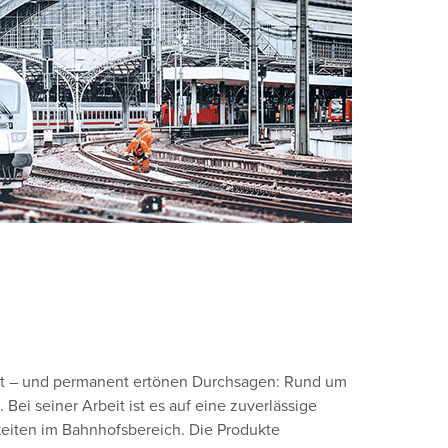
euerwehr und Katastrophenschutz
lossar
ür Kühlcontainer
ideos
amping
kte
M
eranstaltungstechnik
llt – und permanent ertönen Durchsagen: Rund um
Bei seiner Arbeit ist es auf eine zuverlässige
keiten im Bahnhofsbereich. Die Produkte