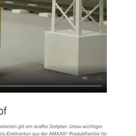
of
eiten gilt ein straffer Zeitplan. Umso wichtiger
Gleis-Elektranten aus der AMAXX® Produktfamilie für