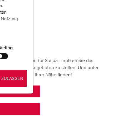
r.
aten
r Nutzung
keting
? Gerne sind wir für Sie da – nutzen Sie das
tellungen oder Angeboten zu stellen. Und unter
ontaktperson in Ihrer Nähe finden!
 ZULASSEN