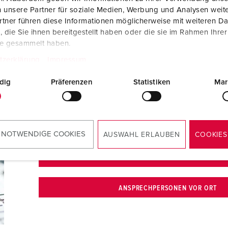
 unsere Partner für soziale Medien, Werbung und Analysen weite
tner führen diese Informationen möglicherweise mit weiteren D
die Sie ihnen bereitgestellt haben oder die sie im Rahmen Ihre
te gesammelt haben.
tzerklärung
Impressum
Kontakt
dig
Präferenzen
Statistiken
Mar
Sie haben Fragen zu unseren Lösungen und Produkten
Kontaktformular, um uns Fragen zu individuellen Bes
„Ansprechpersonen vor Ort“ können Sie die richtige K
 NOTWENDIGE COOKIES
AUSWAHL ERLAUBEN
COOKIES
KONTAKTFORMULAR
ANSPRECHPERSONEN VOR ORT