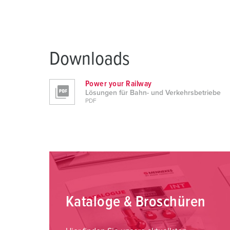
a
u
s
w
a
Downloads
h
l
Power your Railway
Lösungen für Bahn- und Verkehrsbetriebe
PDF
Kataloge & Broschüren