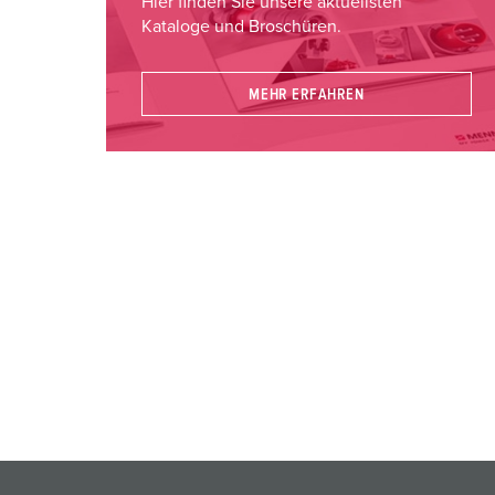
Hier finden Sie unsere aktuellsten
Kataloge und Broschüren.
MEHR ERFAHREN