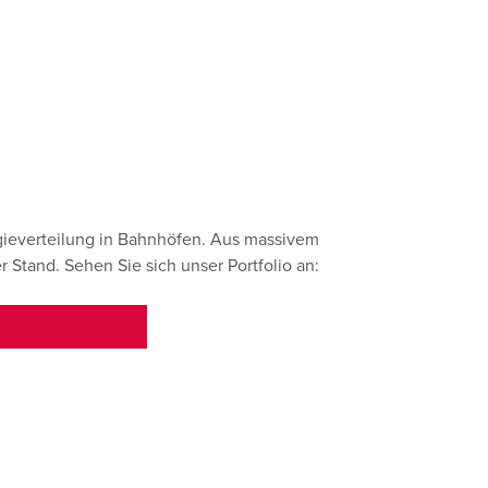
euerwehr und Katastrophenschutz
lossar
ür Kühlcontainer
ideos
amping
kte
M
eranstaltungstechnik
gieverteilung in Bahnhöfen. Aus massivem
r Stand. Sehen Sie sich unser Portfolio an: