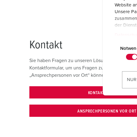
Website an
Unsere Par
zusammen, 
der Diens
Datenschu
E
Kontakt
i
Notwen
n
Sie haben Fragen zu unseren Lösungen und Produkt
w
Kontaktformular, um uns Fragen zu individuellen 
i
„Ansprechpersonen vor Ort“ können Sie die richtig
l
NUR
l
i
KONTAKTFORMULAR
g
u
ANSPRECHPERSONEN VOR ORT
n
g
s
a