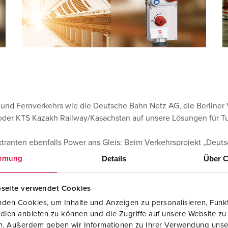
und Fernverkehrs wie die Deutsche Bahn Netz AG, die Berliner
 oder KTS Kazakh Railway/Kasachstan auf unsere Lösungen für 
ranten ebenfalls Power ans Gleis: Beim Verkehrsprojekt „Deutsc
rg, Erfurt, Halle/Saale, Leipzig und Berlin, sind unsere AMAX
Details
Über C
mmung
en erhalten Sie
hier
.
seite verwendet Cookies
den Cookies, um Inhalte und Anzeigen zu personalisieren, Funkt
dien anbieten zu können und die Zugriffe auf unsere Website zu
en. Außerdem geben wir Informationen zu Ihrer Verwendung unse