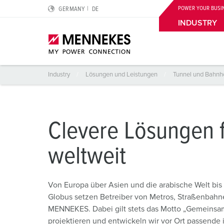
POWER YOUR BUSI
GERMANY
DE
Weltweite Lösungen
Kontakt
Downloads
INDUSTRY
Industry
Lösungen und Leistungen
Tunnel und Bahnh
Highlights
M.ONE SMART GEMACHT
Planung & Beschaffung
IoT
MENNEKES als Arbeitgeber
Über uns
M.ONE SMART GEMACHT
M.ONE – MENNEKES IoT-Lösungen
Kataloge & Broschüren
IoT Industry
Lernen Sie uns kennen
Wir sind MENNEKES
Clevere Lösungen 
Cepex-Steckdosen
M.ONE Core – Hardware
Whitepaper
Energiemanagement
Nachhaltigkeit
weltweit
Sauerland und Südwestfalen
SCHUKO® IP54 und IP68
M.ONE Pulse – SaaS-Module
MENNEKES Preisliste
ISO 50001
Compliance
Wohlfühlregion
Wandsteckdose DUOi
M.ONE – IoT-Anwendungsbeispiele
Bestellanleitung
Differenzstrommessung
Qualitätsmanagement und Prüflabor
Von Europa über Asien und die arabische Welt bi
Globus setzen Betreiber von Metros, Straßenbahn
PowerTOP® Xtra
M.ONE Industrial Cloud
CMRT & EMRT
Standorte
MENNEKES. Dabei gilt stets das Motto „Gemeinsa
projektieren und entwickeln wir vor Ort passende