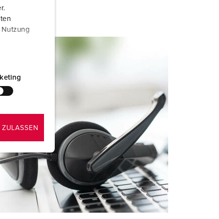
r.
aten
r Nutzung
keting
 ZULASSEN