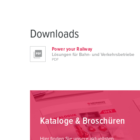
u
s
w
a
Downloads
h
l
Power your Railway
Lösungen für Bahn- und Verkehrsbetriebe
PDF
Kataloge & Broschüren
Hier finden Sie unsere aktuellsten