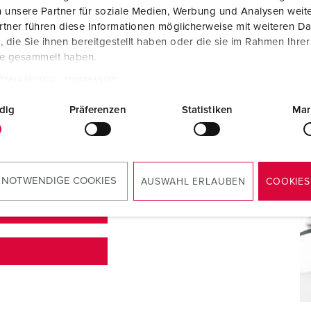
 unsere Partner für soziale Medien, Werbung und Analysen weite
tner führen diese Informationen möglicherweise mit weiteren D
die Sie ihnen bereitgestellt haben oder die sie im Rahmen Ihre
te gesammelt haben.
tzerklärung
Impressum
dig
Präferenzen
Statistiken
Mar
en? Gerne sind wir für Sie da – nutzen Sie das
Bestellungen oder Angeboten zu stellen. Und unter
e Kontaktperson in Ihrer Nähe finden!
 NOTWENDIGE COOKIES
AUSWAHL ERLAUBEN
COOKIES