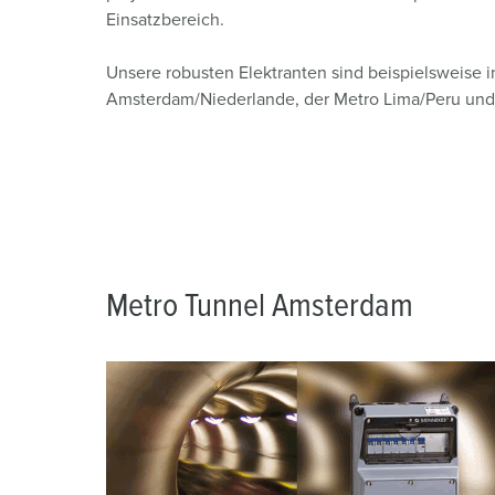
Steckvorrichtungen mit Schutztülle
REACh
Verbände, Initiativen und Sponsorings
Einsatzbereich.
PRCD - Mobiler Personenschutz
RoHS
Joint Venture „chargecloud“
Unsere robusten Elektranten sind beispielsweise 
Amsterdam/Niederlande, der Metro Lima/Peru und 
Steckdosenkombinationen
EDIFACT
X-CONTACT®
Metro Tunnel Amsterdam