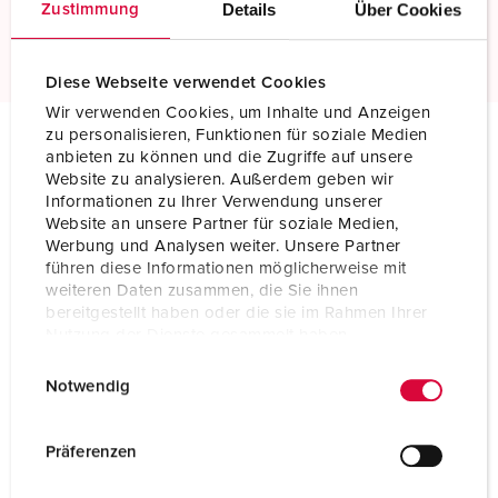
Web-App
Details
Über Cookies
Zustimmung
Diese Webseite verwendet Cookies
Wir verwenden Cookies, um Inhalte und Anzeigen
zu personalisieren, Funktionen für soziale Medien
anbieten zu können und die Zugriffe auf unsere
Website zu analysieren. Außerdem geben wir
Informationen zu Ihrer Verwendung unserer
Website an unsere Partner für soziale Medien,
Werbung und Analysen weiter. Unsere Partner
führen diese Informationen möglicherweise mit
weiteren Daten zusammen, die Sie ihnen
bereitgestellt haben oder die sie im Rahmen Ihrer
Nutzung der Dienste gesammelt haben.
E
Datenschutzerklärung
Impressum
Notwendig
i
Anwendungsbeispiele M.ONE
n
w
Präferenzen
Entdecken Sie, welchen Unterschied IoT in der Praxis macht
i
– von gesteigerter Energieeffizienz über mehr Sicherheit