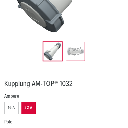
Kupplung AM-TOP® 1032
Ampere
16 A
32 A
Pole