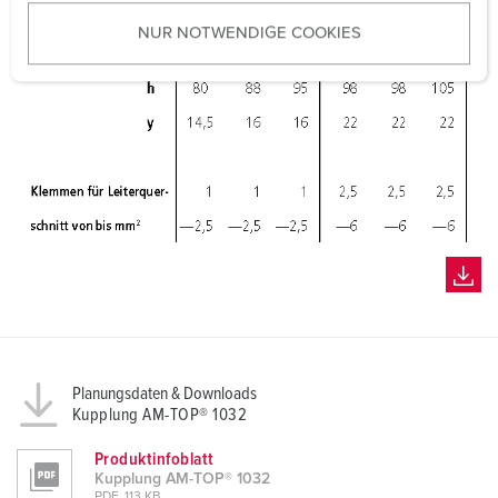
u
NUR NOTWENDIGE COOKIES
s
w
a
h
l
Planungsdaten & Downloads
Kupplung AM-TOP® 1032
Produktinfoblatt
Kupplung AM-TOP® 1032
PDF, 113 KB