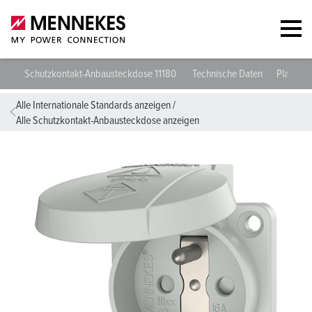
Schutzkontakt-Anbausteckdose 11180
Technische Daten
Planung
Alle Internationale Standards anzeigen
/
Alle Schutzkontakt-Anbausteckdose anzeigen