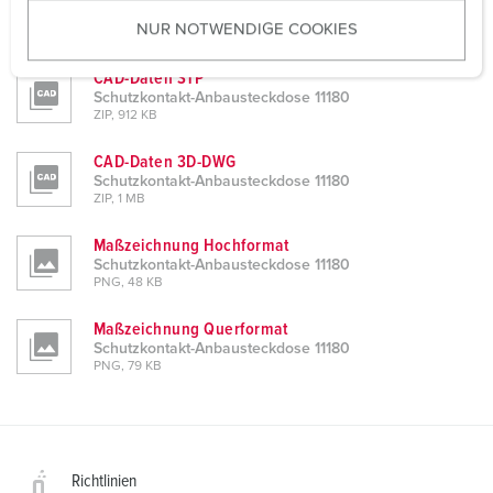
u
Schutzkontakt-Anbausteckdose 11180
NUR NOTWENDIGE COOKIES
s
PDF, 163 KB
w
CAD-Daten STP
a
Schutzkontakt-Anbausteckdose 11180
h
ZIP, 912 KB
l
CAD-Daten 3D-DWG
Schutzkontakt-Anbausteckdose 11180
ZIP, 1 MB
Maßzeichnung Hochformat
Schutzkontakt-Anbausteckdose 11180
PNG, 48 KB
Maßzeichnung Querformat
Schutzkontakt-Anbausteckdose 11180
PNG, 79 KB
Richtlinien