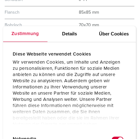
Flansch
85x85 mm
Bohrloch
70x70 mm
Details
Über Cookies
Zustimmung
Neigung
15 °
Gewicht
155 g
Diese Webseite verwendet Cookies
Wir verwenden Cookies, um Inhalte und Anzeigen
Prüfzeichen
EAC
zu personalisieren, Funktionen für soziale Medien
anbieten zu können und die Zugriffe auf unsere
Website zu analysieren. Außerdem geben wir
Informationen zu Ihrer Verwendung unserer
Website an unsere Partner für soziale Medien,
Werbung und Analysen weiter. Unsere Partner
führen diese Informationen möglicherweise mit
weiteren Daten zusammen, die Sie ihnen
bereitgestellt haben oder die sie im Rahmen Ihrer
Nutzung der Dienste gesammelt haben.
E
Datenschutzerklärung
Impressum
Notwendig