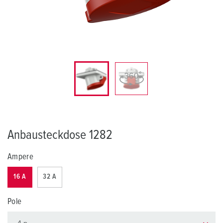
Anbausteckdose 1282
Ampere
16 A
32 A
Pole