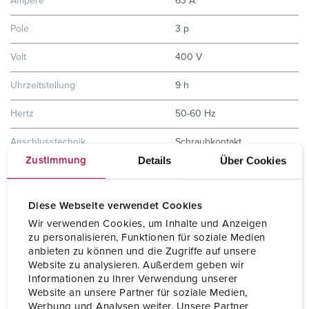
Ampere
63 A
Pole
3 p
Volt
400 V
Uhrzeitstellung
9 h
Hertz
50-60 Hz
Anschlusstechnik
Schraubkontakt
Details
Über Cookies
Zustimmung
Kontakt
X-CONTACT®
Schutzart
IP67
Diese Webseite verwendet Cookies
Wir verwenden Cookies, um Inhalte und Anzeigen
Gewicht
909 g
zu personalisieren, Funktionen für soziale Medien
anbieten zu können und die Zugriffe auf unsere
Prüfzeichen
EAC
Website zu analysieren. Außerdem geben wir
CQC
Informationen zu Ihrer Verwendung unserer
Website an unsere Partner für soziale Medien,
Werbung und Analysen weiter. Unsere Partner