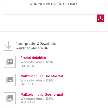
NUR NOTWENDIGE COOKIES
s
w
a
h
l
Planungsdaten & Downloads
Wandsteckdose 129A
Produktinfoblatt
Wandsteckdose 129A
PDF, 126 KB
Maßzeichnung Hochformat
Wandsteckdose 129A
PNG, 55 KB
Maßzeichnung Querformat
Wandsteckdose 129A
PNG, 57 KB