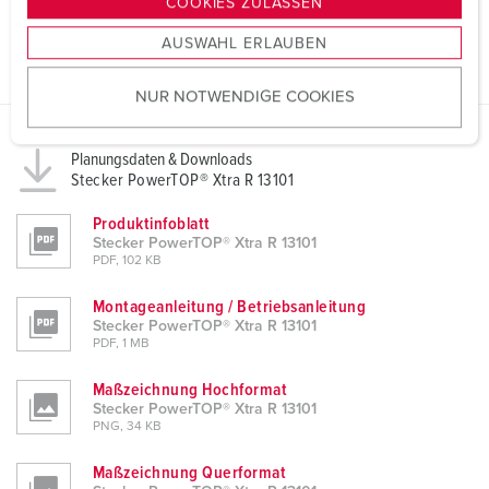
COOKIES ZULASSEN
s
AUSWAHL ERLAUBEN
a
u
NUR NOTWENDIGE COOKIES
s
w
a
Planungsdaten & Downloads
h
Stecker PowerTOP® Xtra R 13101
l
Produktinfoblatt
Stecker PowerTOP® Xtra R 13101
PDF, 102 KB
Montageanleitung / Betriebsanleitung
Stecker PowerTOP® Xtra R 13101
PDF, 1 MB
Maßzeichnung Hochformat
Stecker PowerTOP® Xtra R 13101
PNG, 34 KB
Maßzeichnung Querformat