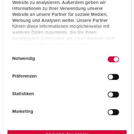
Website zu analysieren. Außerdem geben wir
Informationen zu Ihrer Verwendung unserer
Website an unsere Partner für soziale Medien,
Werbung und Analysen weiter. Unsere Partner
führen diese Informationen möglicherweise mit
weiteren Daten zusammen, die Sie ihnen
bereitgestellt haben oder die sie im Rahmen Ihrer
Nutzung der Dienste gesammelt haben.
E
Datenschutzerklärung
Impressum
Notwendig
i
n
w
Präferenzen
i
l
Statistiken
l
i
g
Marketing
u
n
g