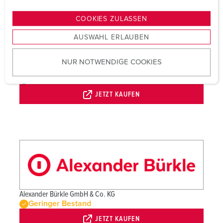
n
g
COOKIES ZULASSEN
s
AUSWAHL ERLAUBEN
a
u
NUR NOTWENDIGE COOKIES
s
Adalbert Zajadacz GmbH & Co. KG
w
Verfügbar
a
JETZT KAUFEN
h
l
Alexander Bürkle GmbH & Co. KG
Geringer Bestand
JETZT KAUFEN