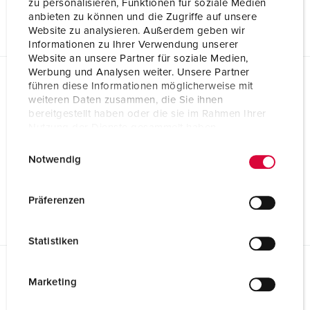
zu personalisieren, Funktionen für soziale Medien
Wandsteckdose mit TwinCONTACT 1346
anbieten zu können und die Zugriffe auf unsere
PNG, 258 KB
Website zu analysieren. Außerdem geben wir
Informationen zu Ihrer Verwendung unserer
Website an unsere Partner für soziale Medien,
Werbung und Analysen weiter. Unsere Partner
führen diese Informationen möglicherweise mit
Richtlinien
weiteren Daten zusammen, die Sie ihnen
Wandsteckdose mit TwinCONTACT 1346
bereitgestellt haben oder die sie im Rahmen Ihrer
Nutzung der Dienste gesammelt haben.
REACh
E
Datenschutzerklärung
Impressum
Notwendig
i
n
RoHS
w
Präferenzen
i
l
Statistiken
l
i
Kauf für Gewerbekunden
g
Marketing
Wandsteckdose mit TwinCONTACT 1346
u