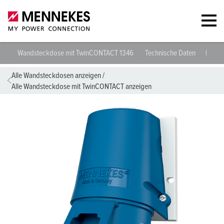
Wandsteckdose mit TwinCONTACT 1346
Technische Daten
Planu
Alle Wandsteckdosen anzeigen
/
Alle Wandsteckdose mit TwinCONTACT anzeigen