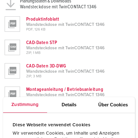
Planungsdaten & Downloads
Wandsteckdose mit TwinCONTACT 1346
Produktinfoblatt
Wandsteckdose mit TwinCONTACT 1346
PDF, 126 KB
CAD-Daten STP
Wandsteckdose mit TwinCONTACT 1346
ZIP, 1 MB
CAD-Daten 3D-DWG
Wandsteckdose mit TwinCONTACT 1346
ZIP, 3 MB
Montageanleitung / Betriebsanleitung
Wandsteckdose mit TwinCONTACT 1346
PDF, 282 KB
Details
Über Cookies
Zustimmung
Maßzeichnung Hochformat
Wandsteckdose mit TwinCONTACT 1346
PNG, 56 KB
Diese Webseite verwendet Cookies
Wir verwenden Cookies, um Inhalte und Anzeigen
Maßzeichnung Querformat