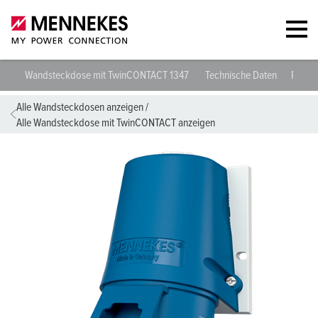
Wandsteckdose mit TwinCONTACT 1347
Technische Daten
Planu
Alle Wandsteckdosen anzeigen
/
Alle Wandsteckdose mit TwinCONTACT anzeigen