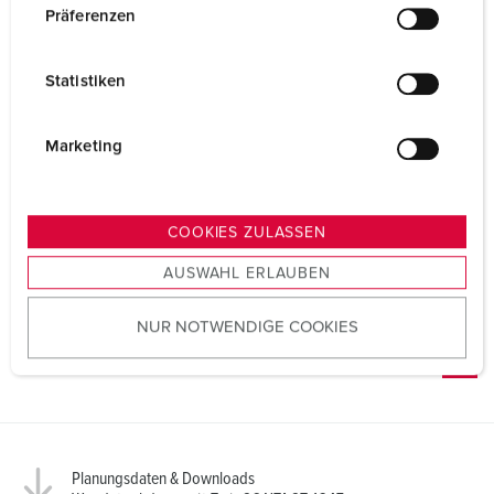
w
Präferenzen
i
l
Statistiken
l
i
g
Marketing
u
n
g
COOKIES ZULASSEN
s
AUSWAHL ERLAUBEN
a
u
NUR NOTWENDIGE COOKIES
s
w
a
h
l
Planungsdaten & Downloads