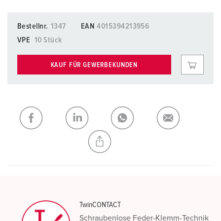
Bestellnr.
1347
EAN
4015394213956
VPE
10 Stück
KAUF FÜR GEWERBEKUNDEN
TwinCONTACT
Schraubenlose Feder-Klemm-Technik