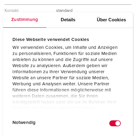
Kontakt
standard
Details
Über Cookies
Zustimmung
Schutzart
IP44
Gewicht
320 g
Diese Webseite verwendet Cookies
Wir verwenden Cookies, um Inhalte und Anzeigen
Prüfzeichen
VDE
EAC
zu personalisieren, Funktionen für soziale Medien
CB Zertifikat
anbieten zu können und die Zugriffe auf unsere
Website zu analysieren. Außerdem geben wir
Informationen zu Ihrer Verwendung unserer
Website an unsere Partner für soziale Medien,
Werbung und Analysen weiter. Unsere Partner
führen diese Informationen möglicherweise mit
weiteren Daten zusammen, die Sie ihnen
bereitgestellt haben oder die sie im Rahmen Ihrer
Nutzung der Dienste gesammelt haben.
E
Datenschutzerklärung
Impressum
Notwendig
i
n