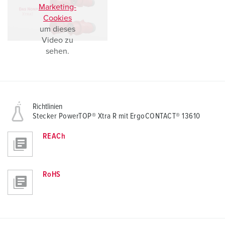
l
Marketing-
Cookies
um dieses
Video zu
sehen.
Richtlinien
Stecker PowerTOP® Xtra R mit ErgoCONTACT® 13610
REACh
RoHS