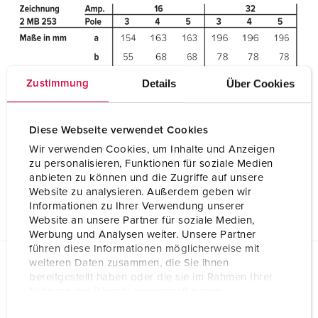
Details
Über Cookies
Zustimmung
Diese Webseite verwendet Cookies
Wir verwenden Cookies, um Inhalte und Anzeigen
zu personalisieren, Funktionen für soziale Medien
anbieten zu können und die Zugriffe auf unsere
Website zu analysieren. Außerdem geben wir
Informationen zu Ihrer Verwendung unserer
Website an unsere Partner für soziale Medien,
Werbung und Analysen weiter. Unsere Partner
führen diese Informationen möglicherweise mit
weiteren Daten zusammen, die Sie ihnen
Planungsdaten & Downloads
bereitgestellt haben oder die sie im Rahmen Ihrer
Stecker PowerTOP® Xtra R mit ErgoCONTACT® 13610
Nutzung der Dienste gesammelt haben.
E
Datenschutzerklärung
Impressum