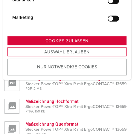
l
i
Produktinfoblatt
Stecker PowerTOP® Xtra R mit ErgoCONTACT® 13659
g
Marketing
PDF, 423 KB
u
n
CAD-Daten STP
g
Stecker PowerTOP® Xtra R mit ErgoCONTACT® 13659
COOKIES ZULASSEN
ZIP, 6 MB
s
AUSWAHL ERLAUBEN
a
CAD-Daten 3D-DWG
u
Stecker PowerTOP® Xtra R mit ErgoCONTACT® 13659
ZIP, 7 MB
NUR NOTWENDIGE COOKIES
s
w
Montageanleitung / Betriebsanleitung
a
Stecker PowerTOP® Xtra R mit ErgoCONTACT® 13659
h
PDF, 2 MB
l
Maßzeichnung Hochformat
Stecker PowerTOP® Xtra R mit ErgoCONTACT® 13659
PNG, 159 KB
Maßzeichnung Querformat
Stecker PowerTOP® Xtra R mit ErgoCONTACT® 13659