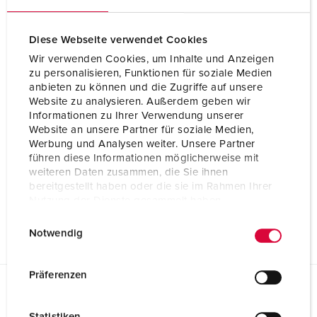
Diese Webseite verwendet Cookies
Wir verwenden Cookies, um Inhalte und Anzeigen
zu personalisieren, Funktionen für soziale Medien
anbieten zu können und die Zugriffe auf unsere
Website zu analysieren. Außerdem geben wir
Informationen zu Ihrer Verwendung unserer
Website an unsere Partner für soziale Medien,
Werbung und Analysen weiter. Unsere Partner
führen diese Informationen möglicherweise mit
weiteren Daten zusammen, die Sie ihnen
bereitgestellt haben oder die sie im Rahmen Ihrer
Nutzung der Dienste gesammelt haben.
E
Datenschutzerklärung
Impressum
Notwendig
i
n
w
Präferenzen
i
Planungsdaten & Downloads
l
Stecker PowerTOP® Xtra R mit ErgoCONTACT® 13659
Statistiken