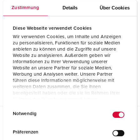
Details
Über Cookies
Zustimmung
Diese Webseite verwendet Cookies
Wir verwenden Cookies, um Inhalte und Anzeigen
zu personalisieren, Funktionen für soziale Medien
anbieten zu können und die Zugriffe auf unsere
Website zu analysieren. Außerdem geben wir
Informationen zu Ihrer Verwendung unserer
Website an unsere Partner für soziale Medien,
Werbung und Analysen weiter. Unsere Partner
führen diese Informationen möglicherweise mit
weiteren Daten zusammen, die Sie ihnen
bereitgestellt haben oder die sie im Rahmen Ihrer
Nutzung der Dienste gesammelt haben.
E
Datenschutzerklärung
Impressum
Notwendig
i
Planungsdaten & Downloads
n
Stecker PowerTOP® Xtra R mit ErgoCONTACT® 13680
w
Präferenzen
i