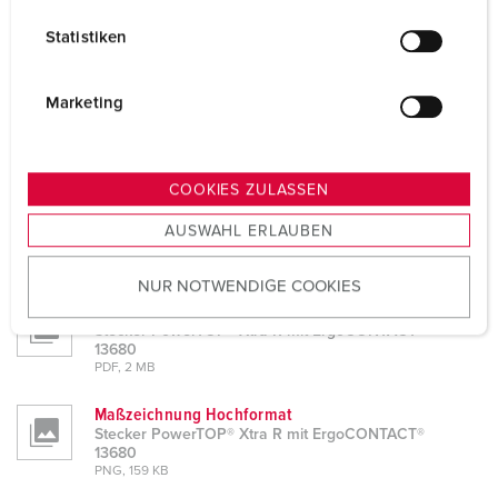
Produktinfoblatt
l
Stecker PowerTOP® Xtra R mit ErgoCONTACT®
Statistiken
13680
l
PDF, 431 KB
i
g
Marketing
CAD-Daten STP
Stecker PowerTOP® Xtra R mit ErgoCONTACT®
u
13680
n
ZIP, 9 MB
g
COOKIES ZULASSEN
s
CAD-Daten 3D-DWG
Stecker PowerTOP® Xtra R mit ErgoCONTACT®
AUSWAHL ERLAUBEN
a
13680
u
ZIP, 7 MB
NUR NOTWENDIGE COOKIES
s
Montageanleitung / Betriebsanleitung
w
Stecker PowerTOP® Xtra R mit ErgoCONTACT®
a
13680
h
PDF, 2 MB
l
Maßzeichnung Hochformat
Stecker PowerTOP® Xtra R mit ErgoCONTACT®
13680
PNG, 159 KB