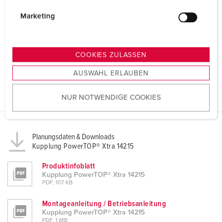
i
g
Marketing
u
n
g
COOKIES ZULASSEN
s
AUSWAHL ERLAUBEN
a
u
NUR NOTWENDIGE COOKIES
s
w
a
h
Planungsdaten & Downloads
l
Kupplung PowerTOP® Xtra 14215
Produktinfoblatt
Kupplung PowerTOP® Xtra 14215
PDF, 107 KB
Montageanleitung / Betriebsanleitung
Kupplung PowerTOP® Xtra 14215
PDF, 1 MB