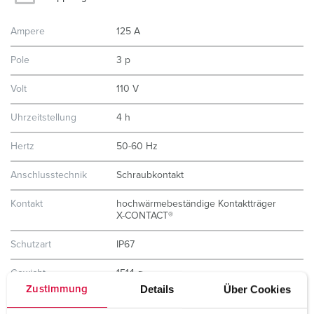
Ampere
125 A
Pole
3 p
Volt
110 V
Uhrzeitstellung
4 h
Hertz
50-60 Hz
Anschlusstechnik
Schraubkontakt
Kontakt
hochwärmebeständige Kontaktträger
X-CONTACT®
Schutzart
IP67
Gewicht
1514 g
Details
Über Cookies
Zustimmung
Prüfzeichen
CB Zertifikat