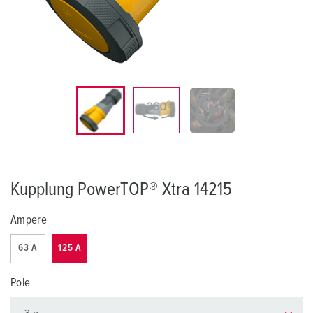
Kupplung PowerTOP® Xtra 14215
Ampere
63 A
125 A
Pole