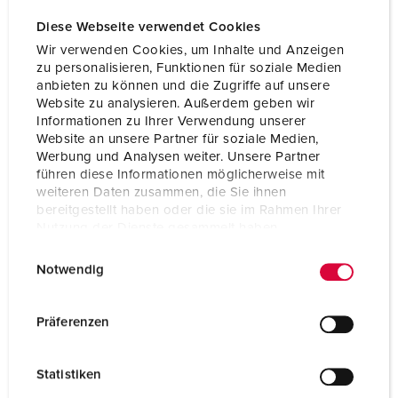
VDE
EAC
Diese Webseite verwendet Cookies
CQC
Wir verwenden Cookies, um Inhalte und Anzeigen
zu personalisieren, Funktionen für soziale Medien
anbieten zu können und die Zugriffe auf unsere
Website zu analysieren. Außerdem geben wir
Informationen zu Ihrer Verwendung unserer
Website an unsere Partner für soziale Medien,
Werbung und Analysen weiter. Unsere Partner
führen diese Informationen möglicherweise mit
weiteren Daten zusammen, die Sie ihnen
bereitgestellt haben oder die sie im Rahmen Ihrer
Nutzung der Dienste gesammelt haben.
E
Datenschutzerklärung
Impressum
Notwendig
i
n
w
Präferenzen
i
l
Statistiken
l