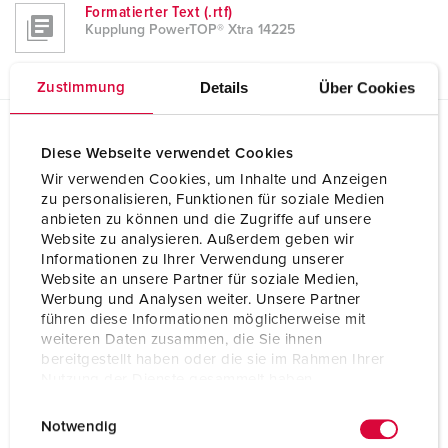
Formatierter Text (.rtf)
Kupplung PowerTOP® Xtra 14225
Details
Über Cookies
Zustimmung
Planungsdaten & Downloads
Diese Webseite verwendet Cookies
Kupplung PowerTOP® Xtra 14225
Wir verwenden Cookies, um Inhalte und Anzeigen
zu personalisieren, Funktionen für soziale Medien
Produktinfoblatt
anbieten zu können und die Zugriffe auf unsere
Kupplung PowerTOP® Xtra 14225
Website zu analysieren. Außerdem geben wir
PDF, 108 KB
Informationen zu Ihrer Verwendung unserer
Website an unsere Partner für soziale Medien,
Konformitätserklärung
Werbung und Analysen weiter. Unsere Partner
Kupplung PowerTOP® Xtra 14225
führen diese Informationen möglicherweise mit
PDF, 62 KB
weiteren Daten zusammen, die Sie ihnen
bereitgestellt haben oder die sie im Rahmen Ihrer
CAD-Daten STP
Nutzung der Dienste gesammelt haben.
Kupplung PowerTOP® Xtra 14225
ZIP, 2 MB
E
Datenschutzerklärung
Impressum
Notwendig
i
CAD-Daten 3D-DWG