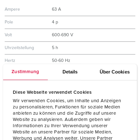
Ampere
63 A
Pole
4 p
Volt
600-690 V
Uhrzeitstellung
5 h
Hertz
50-60 Hz
Details
Über Cookies
Zustimmung
Anschlusstechnik
Schraubkontakt
Kontakt
hochwärmebeständige Kontaktträger
Diese Webseite verwendet Cookies
Schutzart
IP67
Wir verwenden Cookies, um Inhalte und Anzeigen
zu personalisieren, Funktionen für soziale Medien
Gewicht
934 g
anbieten zu können und die Zugriffe auf unsere
Website zu analysieren. Außerdem geben wir
Informationen zu Ihrer Verwendung unserer
Website an unsere Partner für soziale Medien,
Werbung und Analysen weiter. Unsere Partner