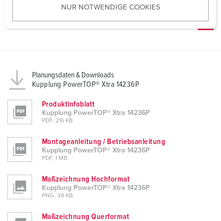
NUR NOTWENDIGE COOKIES
s
w
a
h
l
Planungsdaten & Downloads
Kupplung PowerTOP® Xtra 14236P
Produktinfoblatt
Kupplung PowerTOP® Xtra 14236P
PDF, 216 KB
Montageanleitung / Betriebsanleitung
Kupplung PowerTOP® Xtra 14236P
PDF, 1 MB
Maßzeichnung Hochformat
Kupplung PowerTOP® Xtra 14236P
PNG, 38 KB
Maßzeichnung Querformat