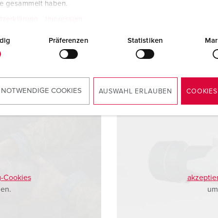
te gesammelt haben.
tzerklärung
Impressum
dig
Präferenzen
Statistiken
Mar
 NOTWENDIGE COOKIES
AUSWAHL ERLAUBEN
COOKIES
g-Cookies
akzeptie
en.
um