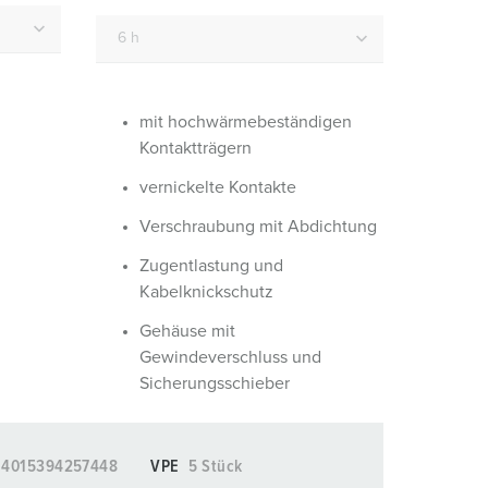
euerwehr und Katastrophenschutz
lossar
ür Kühlcontainer
ideos
amping
mit hochwärmebeständigen
Kontaktträgern
kte
M
vernickelte Kontakte
eranstaltungstechnik
Verschraubung mit Abdichtung
Zugentlastung und
Kabelknickschutz
Gehäuse mit
Gewindeverschluss und
Sicherungsschieber
4015394257448
VPE
5 Stück