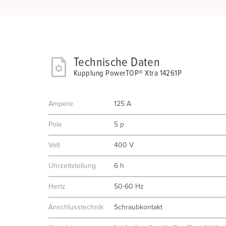
Technische Daten
Kupplung PowerTOP® Xtra 14261P
Ampere
125 A
Pole
5 p
Volt
400 V
Uhrzeitstellung
6 h
Hertz
50-60 Hz
Anschlusstechnik
Schraubkontakt