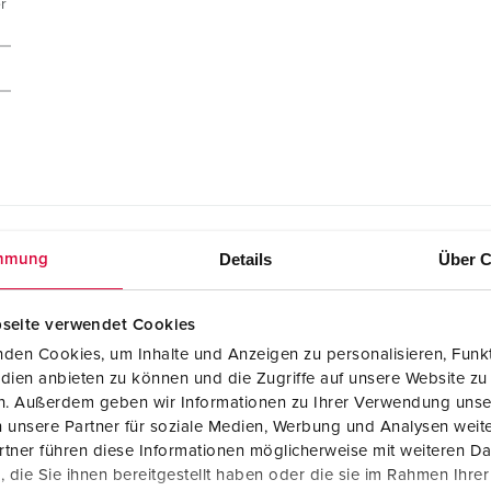
r
Details
Über C
mmung
seite verwendet Cookies
den Cookies, um Inhalte und Anzeigen zu personalisieren, Funkt
Montageanleitung / Betriebsanleitung
dien anbieten zu können und die Zugriffe auf unsere Website zu
Kupplung PowerTOP® Xtra 14261P
en. Außerdem geben wir Informationen zu Ihrer Verwendung unse
PDF, 1 MB
 unsere Partner für soziale Medien, Werbung und Analysen weite
tner führen diese Informationen möglicherweise mit weiteren D
die Sie ihnen bereitgestellt haben oder die sie im Rahmen Ihre