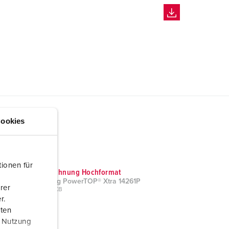
ookies
ionen für
Maßzeichnung Hochformat
Kupplung PowerTOP® Xtra 14261P
rer
PNG, 38 KB
r.
aten
r Nutzung