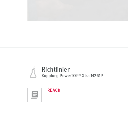
a
h
l
Richtlinien
Kupplung PowerTOP® Xtra 14261P
REACh