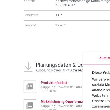
Kontakt
hochwärmebeständige Kontaktträge
X-CONTACT®
Schutzart
IP67
Gewicht
1662 g
Zusti
Planungsdaten & Downloads
Kupplung PowerTOP® Xtra 14261P
Diese Web
Wir verwen
Produktinfoblatt
soziale Me
Kupplung PowerTOP® Xtra 14261P
analysier
PDF, 120 KB
Website an
Unsere Par
Maßzeichnung Querformat
Kupplung PowerTOP® Xtra 14261P
zusammen, 