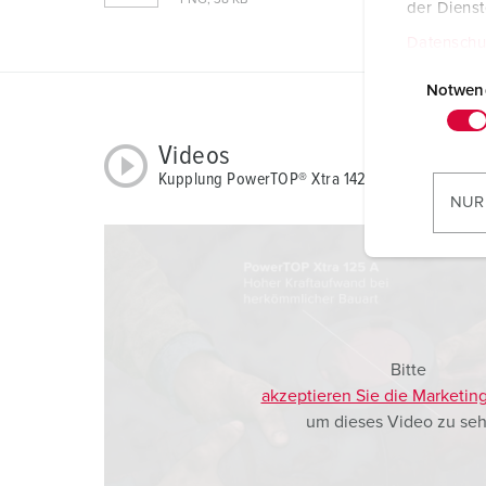
PNG, 38 KB
der Diens
Datenschu
E
i
Notwen
n
w
Videos
i
Kupplung PowerTOP® Xtra 14261P
l
NUR
l
i
g
u
n
g
Bitte
s
akzeptieren Sie die Marketin
a
um dieses Video zu seh
u
s
w