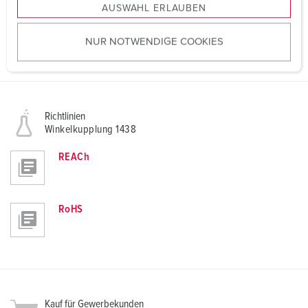
AUSWAHL ERLAUBEN
a
Maßzeichnung Querformat
u
Winkelkupplung 1438
NUR NOTWENDIGE COOKIES
s
PNG, 54 KB
w
a
h
l
Richtlinien
Winkelkupplung 1438
REACh
RoHS
Kauf für Gewerbekunden