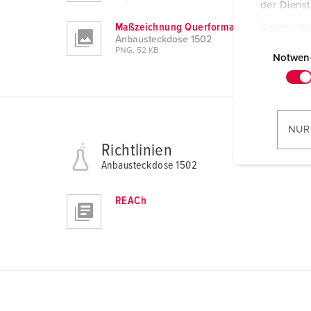
der Diens
Maßzeichnung Querformat
Datenschu
Anbausteckdose 1502
E
PNG, 52 KB
i
Notwen
n
w
i
l
NUR
l
Richtlinien
i
Anbausteckdose 1502
g
u
REACh
n
g
s
a
u
s
w