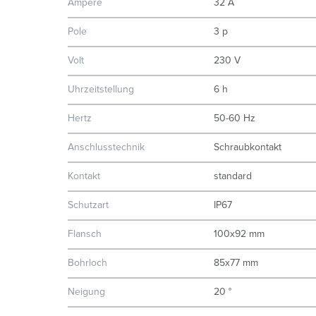
Ampere
32 A
Pole
3 p
Volt
230 V
Uhrzeitstellung
6 h
Hertz
50-60 Hz
Anschlusstechnik
Schraubkontakt
Kontakt
standard
Schutzart
IP67
Flansch
100x92 mm
Bohrloch
85x77 mm
Neigung
20 °