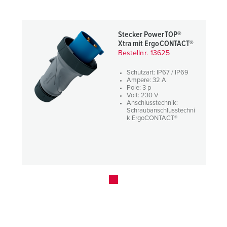
Stecker PowerTOP®
Xtra mit ErgoCONTACT®
Bestellnr. 13625
Schutzart: IP67 / IP69
Ampere: 32 A
Pole: 3 p
Volt: 230 V
Anschlusstechnik:
Schraubanschlusstechni
k ErgoCONTACT®