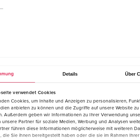
Details
Über C
mmung
seite verwendet Cookies
den Cookies, um Inhalte und Anzeigen zu personalisieren, Funkt
Konformitätserklärung
dien anbieten zu können und die Zugriffe auf unsere Website zu
Anbausteckdose 1502
en. Außerdem geben wir Informationen zu Ihrer Verwendung unse
PDF, 211 KB
 unsere Partner für soziale Medien, Werbung und Analysen weite
Montageanleitung / Betriebsanleitung
tner führen diese Informationen möglicherweise mit weiteren D
Anbausteckdose 1502
die Sie ihnen bereitgestellt haben oder die sie im Rahmen Ihre
PDF, 128 KB