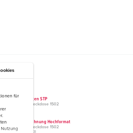
ookies
ionen für
CAD-Daten STP
Anbausteckdose 1502
rer
ZIP, 1 MB
r.
Maßzeichnung Hochformat
aten
Anbausteckdose 1502
r Nutzung
PNG, 52 KB