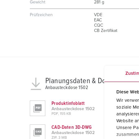
Gewicht
281 g
Prüfzeichen
VDE
EAC
CQC
CB Zertifikat
Zusti
Planungsdaten & Downloads
Anbausteckdose 1502
Diese Web
Wir verwen
Produktinfoblatt
soziale Me
Anbausteckdose 1502
analysier
PDF, 155 KB
Website an
CAD-Daten 3D-DWG
Unsere Par
Anbausteckdose 1502
zusammen, 
ZIP, 3 MB