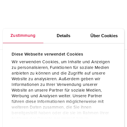
Details
Über Cookies
Zustimmung
Diese Webseite verwendet Cookies
Wir verwenden Cookies, um Inhalte und Anzeigen
Planungsdaten & Downloads
zu personalisieren, Funktionen für soziale Medien
Unterputzkombination für Strom- und Wasseranschluss aus
anbieten zu können und die Zugriffe auf unsere
Edelstahl 18432
Website zu analysieren. Außerdem geben wir
Informationen zu Ihrer Verwendung unserer
Produktinfoblatt
Website an unsere Partner für soziale Medien,
Unterputzkombination für Strom- und
Wasseranschluss aus Edelstahl 18432
Werbung und Analysen weiter. Unsere Partner
PDF, 141 KB
führen diese Informationen möglicherweise mit
weiteren Daten zusammen, die Sie ihnen
CAD-Daten STP
bereitgestellt haben oder die sie im Rahmen Ihrer
Unterputzkombination für Strom- und
Nutzung der Dienste gesammelt haben.
Wasseranschluss aus Edelstahl 18432
ZIP, 409 KB