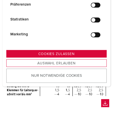
w
Präferenzen
i
l
Statistiken
l
i
g
Marketing
u
n
g
COOKIES ZULASSEN
s
AUSWAHL ERLAUBEN
a
u
NUR NOTWENDIGE COOKIES
s
w
a
h
l