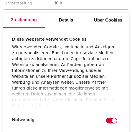
Uhrzeitstellung
10 h
Hertz
100-300 Hz
Details
Über Cookies
Zustimmung
Anschlusstechnik
Schraubenlos - TwinCONTACT
Diese Webseite verwendet Cookies
Kontakt
standard
Wir verwenden Cookies, um Inhalte und Anzeigen
Schutzart
IP44
zu personalisieren, Funktionen für soziale Medien
anbieten zu können und die Zugriffe auf unsere
Gewicht
342 g
Website zu analysieren. Außerdem geben wir
Informationen zu Ihrer Verwendung unserer
Prüfzeichen
EAC
Website an unsere Partner für soziale Medien,
CQC
Werbung und Analysen weiter. Unsere Partner
führen diese Informationen möglicherweise mit
weiteren Daten zusammen, die Sie ihnen
bereitgestellt haben oder die sie im Rahmen Ihrer
Nutzung der Dienste gesammelt haben.
E
Datenschutzerklärung
Impressum
Notwendig
i
n