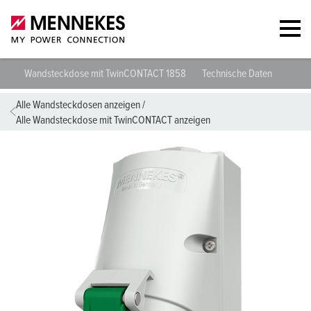
Wandsteckdose mit TwinCONTACT 1858
Technische Daten
Planu
Alle Wandsteckdosen anzeigen
/
Alle Wandsteckdose mit TwinCONTACT anzeigen