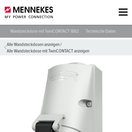
Wandsteckdose mit TwinCONTACT 1862
Technische Daten
Planu
Alle Wandsteckdosen anzeigen
/
Alle Wandsteckdose mit TwinCONTACT anzeigen