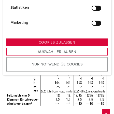
l
Statistiken
l
i
g
Marketing
u
n
g
COOKIES ZULASSEN
s
AUSWAHL ERLAUBEN
a
u
NUR NOTWENDIGE COOKIES
s
w
a
h
l