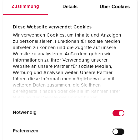
Uhrzeitstellung
7 h
Details
Über Cookies
Zustimmung
Hertz
50-60 Hz
Diese Webseite verwendet Cookies
Anschlusstechnik
Schraubenlos - TwinCONTACT
Wir verwenden Cookies, um Inhalte und Anzeigen
zu personalisieren, Funktionen für soziale Medien
Kontakt
standard
anbieten zu können und die Zugriffe auf unsere
Website zu analysieren. Außerdem geben wir
Schutzart
IP44
Informationen zu Ihrer Verwendung unserer
Website an unsere Partner für soziale Medien,
Gewicht
400 g
Werbung und Analysen weiter. Unsere Partner
führen diese Informationen möglicherweise mit
Prüfzeichen
VDE
weiteren Daten zusammen, die Sie ihnen
EAC
CQC
bereitgestellt haben oder die sie im Rahmen Ihrer
CB Zertifikat
Nutzung der Dienste gesammelt haben.
E
Datenschutzerklärung
Impressum
Notwendig
i
n
w
Präferenzen
i