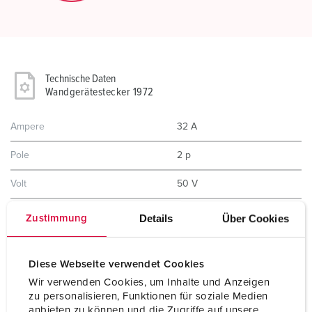
Technische Daten
Wandgerätestecker 1972
Ampere
32 A
Pole
2 p
Volt
50 V
Uhrzeitstellung
10 h
Details
Über Cookies
Zustimmung
Hertz
(DC)
Diese Webseite verwendet Cookies
Anschlusstechnik
Schraubkontakt
Wir verwenden Cookies, um Inhalte und Anzeigen
zu personalisieren, Funktionen für soziale Medien
Kontakt
standard
anbieten zu können und die Zugriffe auf unsere