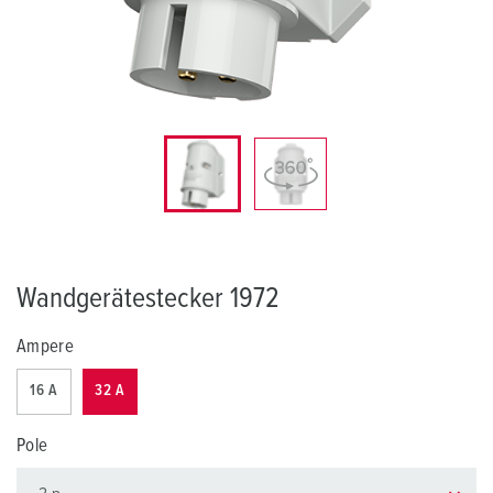
Wandgerätestecker 1972
Ampere
16 A
32 A
Pole