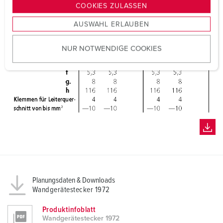
g
COOKIES ZULASSEN
s
AUSWAHL ERLAUBEN
a
u
NUR NOTWENDIGE COOKIES
s
w
a
h
l
Planungsdaten & Downloads
Wandgerätestecker 1972
Produktinfoblatt
Wandgerätestecker 1972