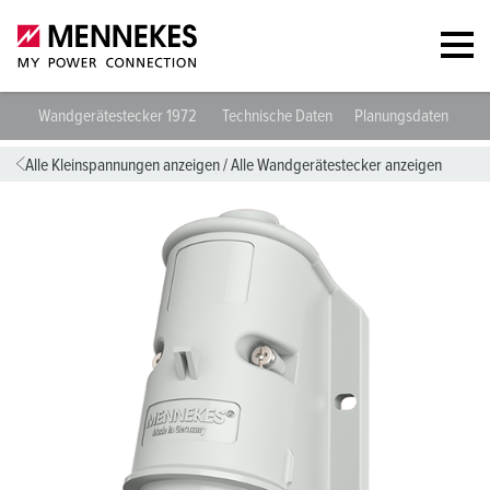
Wandgerätestecker 1972
Technische Daten
Planungsdaten & Do
Alle Kleinspannungen anzeigen
/
Alle Wandgerätestecker anzeigen