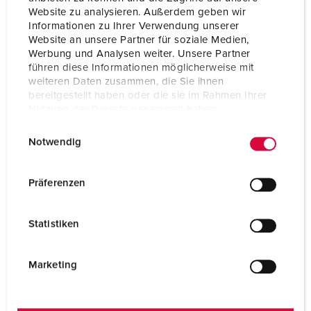
Website zu analysieren. Außerdem geben wir
Schutzart
IP44
Informationen zu Ihrer Verwendung unserer
Website an unsere Partner für soziale Medien,
Gewicht
137 g
Werbung und Analysen weiter. Unsere Partner
führen diese Informationen möglicherweise mit
Prüfzeichen
EAC
weiteren Daten zusammen, die Sie ihnen
CQC
bereitgestellt haben oder die sie im Rahmen Ihrer
Nutzung der Dienste gesammelt haben.
E
Datenschutzerklärung
Impressum
Notwendig
i
n
w
Präferenzen
i
l
Statistiken
l
i
g
Marketing
u
n