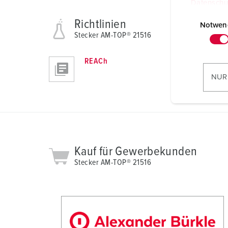
Datenschu
E
Richtlinien
i
Notwen
Stecker AM-TOP® 21516
n
w
REACh
i
l
NUR
l
i
g
u
n
g
Kauf für Gewerbekunden
s
Stecker AM-TOP® 21516
a
u
s
w
a