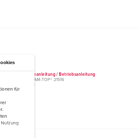
ookies
Montageanleitung / Betriebsanleitung
Stecker AM-TOP® 21516
PDF, 2 MB
ionen für
rer
r.
aten
r Nutzung