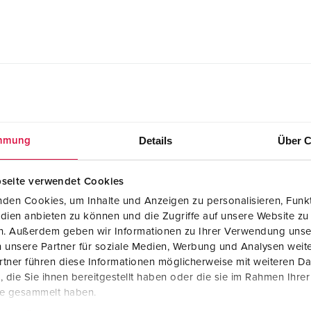
Details
Über C
mmung
Konformitätserklärung
Stecker AM-TOP® 21516
seite verwendet Cookies
PDF, 51 KB
den Cookies, um Inhalte und Anzeigen zu personalisieren, Funkt
dien anbieten zu können und die Zugriffe auf unsere Website zu
Maßzeichnung Querformat
en. Außerdem geben wir Informationen zu Ihrer Verwendung unse
Stecker AM-TOP® 21516
PNG, 54 KB
 unsere Partner für soziale Medien, Werbung und Analysen weite
tner führen diese Informationen möglicherweise mit weiteren D
die Sie ihnen bereitgestellt haben oder die sie im Rahmen Ihre
te gesammelt haben.