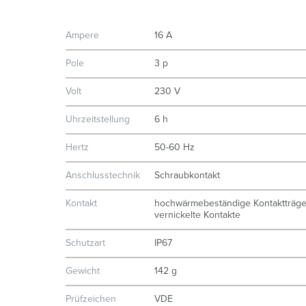
Ampere
16 A
Pole
3 p
Volt
230 V
Uhrzeitstellung
6 h
Hertz
50-60 Hz
Anschlusstechnik
Schraubkontakt
Kontakt
hochwärmebeständige Kontaktträge
vernickelte Kontakte
Schutzart
IP67
Gewicht
142 g
Prüfzeichen
VDE