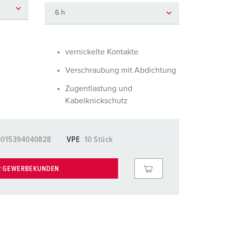
euerwehr und Katastrophenschutz
lossar
ür Kühlcontainer
ideos
amping
vernickelte Kontakte
Verschraubung mit Abdichtung
kte
M
Zugentlastung und
eranstaltungstechnik
Kabelknickschutz
4015394040828
VPE
10 Stück
R GEWERBEKUNDEN