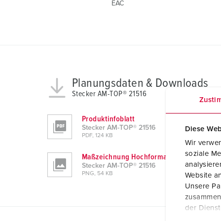
EAC
Planungsdaten & Downloads
Stecker AM-TOP® 21516
Zusti
Produktinfoblatt
Stecker AM-TOP® 21516
Diese Web
PDF, 124 KB
Wir verwen
soziale Me
Maßzeichnung Hochformat
analysier
Stecker AM-TOP® 21516
PNG, 54 KB
Website an
Unsere Par
zusammen, 
der Diens