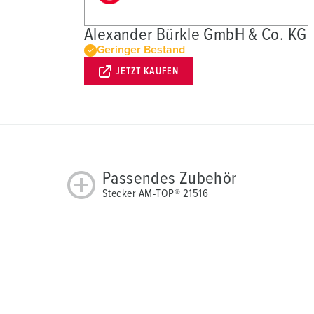
h
l
Alexander Bürkle GmbH & Co. KG
Geringer Bestand
JETZT KAUFEN
Passendes Zubehör
Stecker AM-TOP® 21516